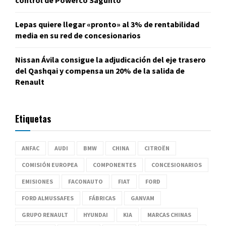
control de Powerco Sagunto
Lepas quiere llegar «pronto» al 3% de rentabilidad
media en su red de concesionarios
Nissan Ávila consigue la adjudicación del eje trasero
del Qashqai y compensa un 20% de la salida de
Renault
Etiquetas
ANFAC
AUDI
BMW
CHINA
CITROËN
COMISIÓN EUROPEA
COMPONENTES
CONCESIONARIOS
EMISIONES
FACONAUTO
FIAT
FORD
FORD ALMUSSAFES
FÁBRICAS
GANVAM
GRUPO RENAULT
HYUNDAI
KIA
MARCAS CHINAS