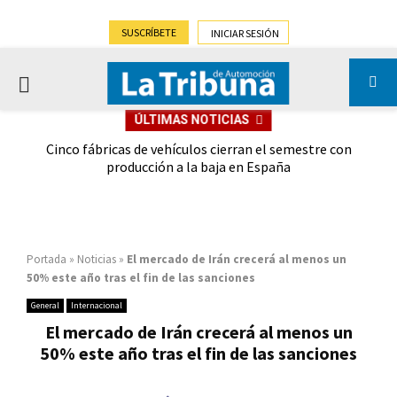
SUSCRÍBETE
INICIAR SESIÓN
PRIMARY
ÚLTIMAS NOTICIAS
MENU
 las
Cinco fábricas de vehículos cierran el semestre con
G
ión
producción a la baja en España
Portada
»
Noticias
»
El mercado de Irán crecerá al menos un
50% este año tras el fin de las sanciones
General
Internacional
El mercado de Irán crecerá al menos un
50% este año tras el fin de las sanciones