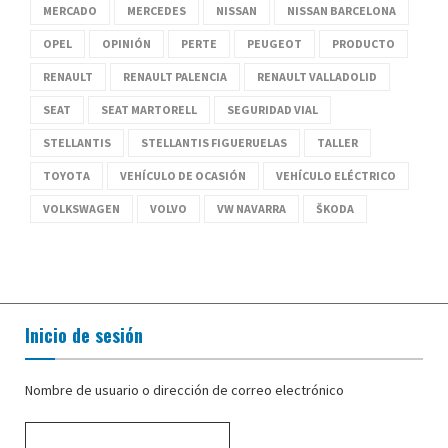
MERCADO
MERCEDES
NISSAN
NISSAN BARCELONA
OPEL
OPINIÓN
PERTE
PEUGEOT
PRODUCTO
RENAULT
RENAULT PALENCIA
RENAULT VALLADOLID
SEAT
SEAT MARTORELL
SEGURIDAD VIAL
STELLANTIS
STELLANTIS FIGUERUELAS
TALLER
TOYOTA
VEHÍCULO DE OCASIÓN
VEHÍCULO ELÉCTRICO
VOLKSWAGEN
VOLVO
VW NAVARRA
ŠKODA
Inicio de sesión
Nombre de usuario o dirección de correo electrónico