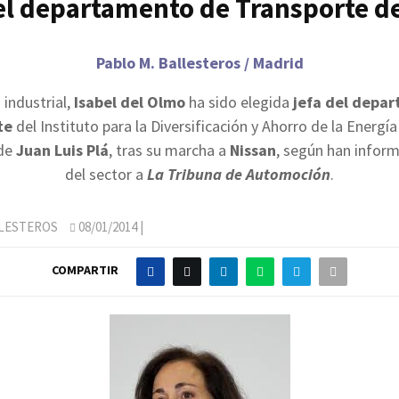
el departamento de Transporte de
Pablo M. Ballesteros / Madrid
 industrial,
Isabel del Olmo
ha sido elegida
jefa del depa
te
del Instituto para
la Diversificación
y Ahorro de
la Energía
 de
Juan Luis Plá
, tras su marcha a
Nissan
, según han infor
del sector a
La Tribuna de Automoción
.
LLESTEROS
08/01/2014
|
COMPARTIR