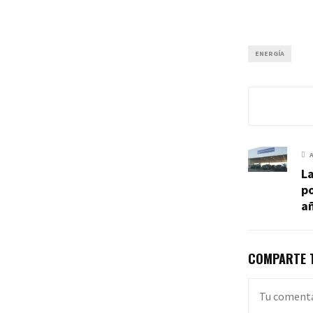
ENERGÍA
La
po
a
COMPARTE T