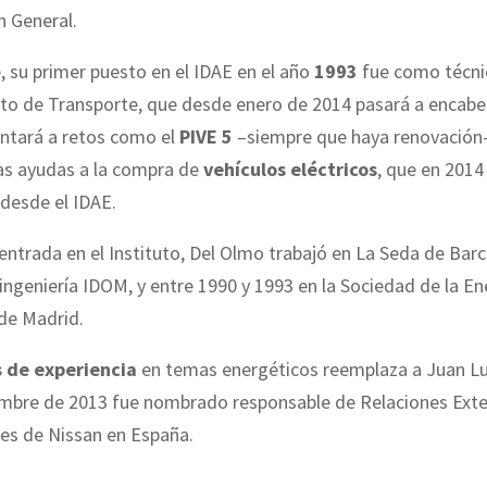
n General.
 su primer puesto en el IDAE en el año
1993
fue como técni
o de Transporte, que desde enero de 2014 pasará a encabez
entará a retos como el
PIVE 5
–siempre que haya renovación–
las ayudas a la compra de
vehículos eléctricos
, que en 2014
desde el IDAE.
entrada en el Instituto, Del Olmo trabajó en
La Seda
de Barce
ingeniería IDOM, y entre 1990 y 1993 en
la Sociedad
de
la En
de Madrid.
 de experiencia
en temas energéticos reemplaza a Juan Lu
mbre de 2013 fue nombrado responsable de Relaciones Exte
les de Nissan en España.