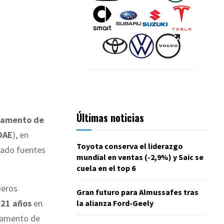
Últimas noticias
rtamento de
DAE
), en
Toyota conserva el liderazgo
mado fuentes
mundial en ventas (-2,9%) y Saic se
cuela en el top 6
ieros
Gran futuro para Almussafes tras
e
21 años
en
la alianza Ford-Geely
rtamento de