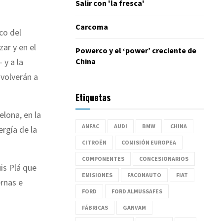
Salir con 'la fresca'
Carcoma
co del
ar y en el
Powerco y el ‘power’ creciente de
China
 y a la
 volverán a
Etiquetas
lona, en la
ANFAC
AUDI
BMW
CHINA
ergía
de
la
CITROËN
COMISIÓN EUROPEA
COMPONENTES
CONCESIONARIOS
is Plá que
EMISIONES
FACONAUTO
FIAT
rnas e
FORD
FORD ALMUSSAFES
FÁBRICAS
GANVAM