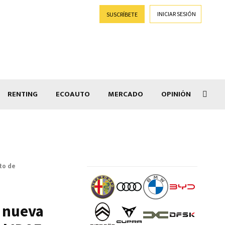
INICIAR SESIÓN
SUSCRÍBETE
RENTING
ECOAUTO
MERCADO
OPINIÓN
Salir
to de
, nueva