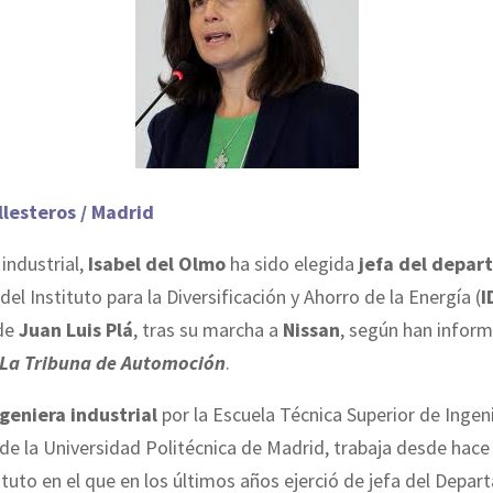
llesteros / Madrid
 industrial,
Isabel del Olmo
ha sido elegida
jefa del depa
del Instituto para
la Diversificación
y Ahorro de
la Energía
(
I
 de
Juan Luis Plá
, tras su marcha a
Nissan
, según han infor
La Tribuna de Automoción
.
geniera industrial
por
la Escuela
Técnica
Superior de Ingen
 de
la Universidad
Politécnica
de Madrid, trabaja desde hac
tituto en el que en los últimos años ejerció de jefa del Depa