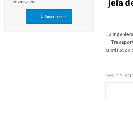
jefa d
automoción.
Suscribirme
La ingeniera
Transpor
sustitución
PABLO M. BA