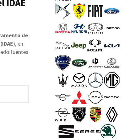
l IDAE
rtamento de
(
IDAE
), en
mado fuentes