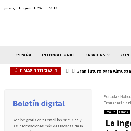
jueves, 6 de agosto de 2026 - 9:51:18
ESPAÑA
INTERNACIONAL
FÁBRICAS
CONC
Gran futuro para Almussaf
ÚLTIMAS NOTICIAS
Portada
»
Notici
Boletín digital
Transporte del
Ecoauto
España
La ing
Recibe gratis en tu email las primicias y
las informaciones más destacadas de la