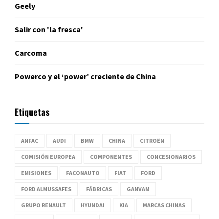
Geely
Salir con 'la fresca'
Carcoma
Powerco y el ‘power’ creciente de China
Etiquetas
ANFAC
AUDI
BMW
CHINA
CITROËN
COMISIÓN EUROPEA
COMPONENTES
CONCESIONARIOS
EMISIONES
FACONAUTO
FIAT
FORD
FORD ALMUSSAFES
FÁBRICAS
GANVAM
GRUPO RENAULT
HYUNDAI
KIA
MARCAS CHINAS