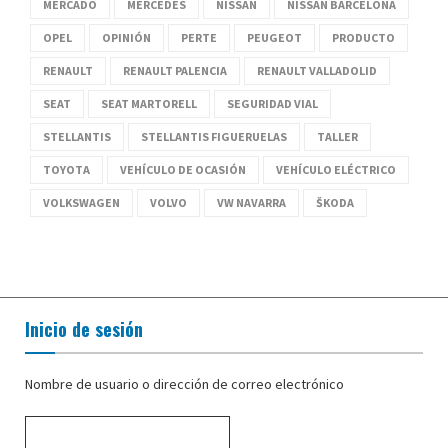
MERCADO
MERCEDES
NISSAN
NISSAN BARCELONA
OPEL
OPINIÓN
PERTE
PEUGEOT
PRODUCTO
RENAULT
RENAULT PALENCIA
RENAULT VALLADOLID
SEAT
SEAT MARTORELL
SEGURIDAD VIAL
STELLANTIS
STELLANTIS FIGUERUELAS
TALLER
TOYOTA
VEHÍCULO DE OCASIÓN
VEHÍCULO ELÉCTRICO
VOLKSWAGEN
VOLVO
VW NAVARRA
ŠKODA
Inicio de sesión
Nombre de usuario o dirección de correo electrónico