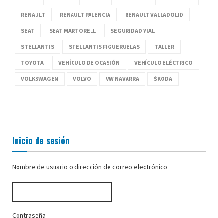
RENAULT
RENAULT PALENCIA
RENAULT VALLADOLID
SEAT
SEAT MARTORELL
SEGURIDAD VIAL
STELLANTIS
STELLANTIS FIGUERUELAS
TALLER
TOYOTA
VEHÍCULO DE OCASIÓN
VEHÍCULO ELÉCTRICO
VOLKSWAGEN
VOLVO
VW NAVARRA
ŠKODA
Inicio de sesión
Nombre de usuario o dirección de correo electrónico
Contraseña