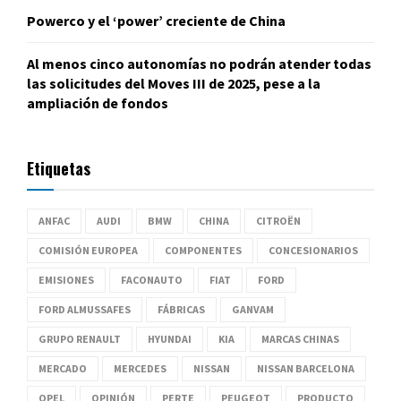
Powerco y el ‘power’ creciente de China
Al menos cinco autonomías no podrán atender todas
las solicitudes del Moves III de 2025, pese a la
ampliación de fondos
Etiquetas
ANFAC
AUDI
BMW
CHINA
CITROËN
COMISIÓN EUROPEA
COMPONENTES
CONCESIONARIOS
EMISIONES
FACONAUTO
FIAT
FORD
FORD ALMUSSAFES
FÁBRICAS
GANVAM
GRUPO RENAULT
HYUNDAI
KIA
MARCAS CHINAS
MERCADO
MERCEDES
NISSAN
NISSAN BARCELONA
OPEL
OPINIÓN
PERTE
PEUGEOT
PRODUCTO