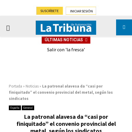
SUSCRÍBETE
INICIAR SESIÓN
PRIMARY
ÚLTIMAS NOTICIAS
MENU
eely
Salir con 'la fresca'
Portada
»
Noticias
»
La patronal alavesa da “casi por
finiquitado” el convenio provincial del metal, según los
sindicatos
España
General
La patronal alavesa da “casi por
finiquitado” el convenio provincial del
metal, según los sindicatos