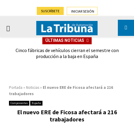
SUSCRÍBETE
INICIAR SESIÓN
PRIMARY
ÚLTIMAS NOTICIAS
MENU
 las
Cinco fábricas de vehículos cierran el semestre con
G
ión
producción a la baja en España
Portada
»
Noticias
»
El nuevo ERE de Ficosa afectará a 216
trabajadores
Componentes
España
El nuevo ERE de Ficosa afectará a 216
trabajadores