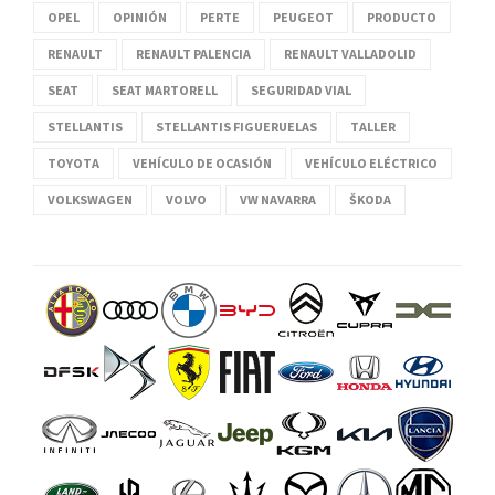
OPEL
OPINIÓN
PERTE
PEUGEOT
PRODUCTO
RENAULT
RENAULT PALENCIA
RENAULT VALLADOLID
SEAT
SEAT MARTORELL
SEGURIDAD VIAL
STELLANTIS
STELLANTIS FIGUERUELAS
TALLER
TOYOTA
VEHÍCULO DE OCASIÓN
VEHÍCULO ELÉCTRICO
VOLKSWAGEN
VOLVO
VW NAVARRA
ŠKODA