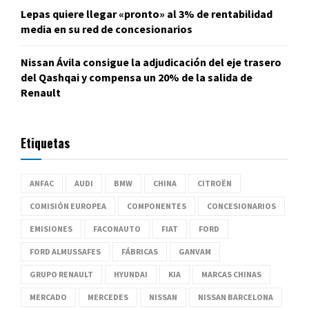
Lepas quiere llegar «pronto» al 3% de rentabilidad
media en su red de concesionarios
Nissan Ávila consigue la adjudicación del eje trasero
del Qashqai y compensa un 20% de la salida de
Renault
Etiquetas
ANFAC
AUDI
BMW
CHINA
CITROËN
COMISIÓN EUROPEA
COMPONENTES
CONCESIONARIOS
EMISIONES
FACONAUTO
FIAT
FORD
FORD ALMUSSAFES
FÁBRICAS
GANVAM
GRUPO RENAULT
HYUNDAI
KIA
MARCAS CHINAS
MERCADO
MERCEDES
NISSAN
NISSAN BARCELONA