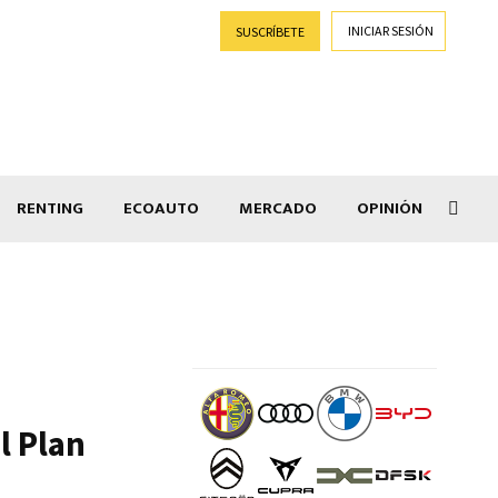
INICIAR SESIÓN
SUSCRÍBETE
RENTING
ECOAUTO
MERCADO
OPINIÓN
Goti
l Plan