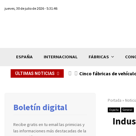
jueves, 30 de julio de 2026 - 5:31:46
ESPAÑA
INTERNACIONAL
FÁBRICAS
CONC
n de...
Cinco fábricas de vehícul
ÚLTIMAS NOTICIAS
Portada
»
Notici
Boletín digital
España
General
Indus
Recibe gratis en tu email las primicias y
las informaciones más destacadas de la