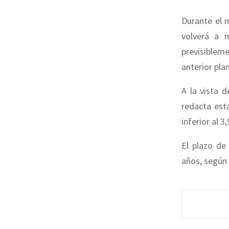
Durante el 
volverá a 
previsiblem
anterior pla
A la vista 
redacta esta
inferior al 3
El plazo d
años, según