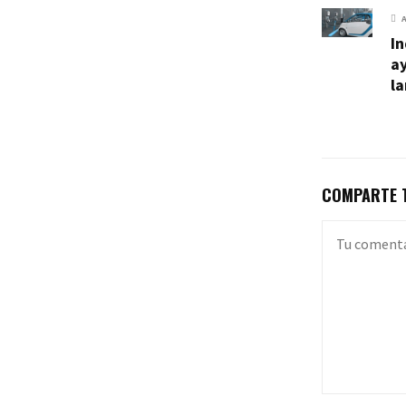
In
ay
l
COMPARTE T