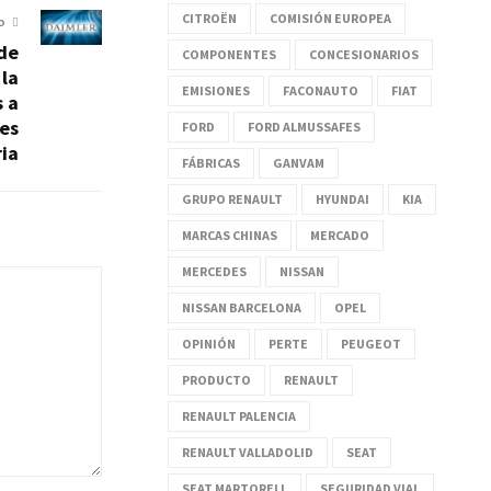
CITROËN
COMISIÓN EUROPEA
O
de
COMPONENTES
CONCESIONARIOS
la
EMISIONES
FACONAUTO
FIAT
s a
es
FORD
FORD ALMUSSAFES
ria
FÁBRICAS
GANVAM
GRUPO RENAULT
HYUNDAI
KIA
MARCAS CHINAS
MERCADO
MERCEDES
NISSAN
NISSAN BARCELONA
OPEL
OPINIÓN
PERTE
PEUGEOT
PRODUCTO
RENAULT
RENAULT PALENCIA
RENAULT VALLADOLID
SEAT
SEAT MARTORELL
SEGURIDAD VIAL