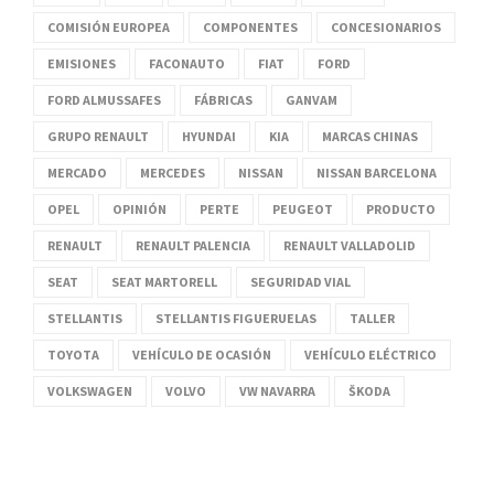
COMISIÓN EUROPEA
COMPONENTES
CONCESIONARIOS
EMISIONES
FACONAUTO
FIAT
FORD
FORD ALMUSSAFES
FÁBRICAS
GANVAM
GRUPO RENAULT
HYUNDAI
KIA
MARCAS CHINAS
MERCADO
MERCEDES
NISSAN
NISSAN BARCELONA
OPEL
OPINIÓN
PERTE
PEUGEOT
PRODUCTO
RENAULT
RENAULT PALENCIA
RENAULT VALLADOLID
SEAT
SEAT MARTORELL
SEGURIDAD VIAL
STELLANTIS
STELLANTIS FIGUERUELAS
TALLER
TOYOTA
VEHÍCULO DE OCASIÓN
VEHÍCULO ELÉCTRICO
VOLKSWAGEN
VOLVO
VW NAVARRA
ŠKODA