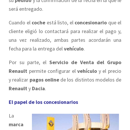
su
pedido
y la confirmación de la fecha en la que le
será entregado.
Cuando el
coche
está listo, el
concesionario
que el
cliente eligió lo contactará para realizar el pago y,
una vez realizado, ambas partes acordarán una
fecha para la entrega del
vehículo
.
Por su parte, el
Servicio de Venta del Grupo
Renault
permite configurar el
vehículo
y el precio
y realizar
pagos online
de los distintos modelos de
Renault
y
Dacia
.
El papel de los concesionarios
La
marca