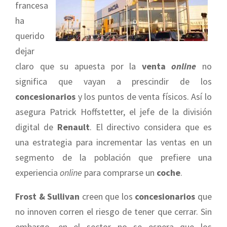
francesa
ha
querido
dejar
claro que su apuesta por la
venta
online
no
significa que vayan a prescindir de los
concesionarios
y los puntos de venta físicos. Así lo
asegura Patrick Hoffstetter, el jefe de la división
digital de
Renault
. El directivo considera que es
una estrategia para incrementar las ventas en un
segmento de la población que prefiere una
experiencia
online
para comprarse un
coche
.
Frost & Sullivan
creen que los
concesionarios
que
no innoven corren el riesgo de tener que cerrar. Sin
embargo, en el sector no se espera que los