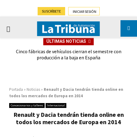
SUSCRÍBETE
INICIAR SESIÓN
PRIMARY
ÚLTIMAS NOTICIAS
MENU
 las
Cinco fábricas de vehículos cierran el semestre con
G
ión
producción a la baja en España
Portada
»
Noticias
»
Renault y Dacia tendrán tienda online en
todos los mercados de Europa en 2014
Concesionarios y talleres
Internacional
Renault y Dacia tendrán tienda online en
todos los mercados de Europa en 2014