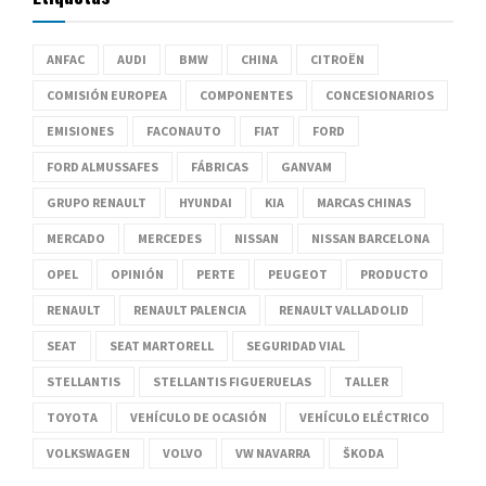
ANFAC
AUDI
BMW
CHINA
CITROËN
COMISIÓN EUROPEA
COMPONENTES
CONCESIONARIOS
EMISIONES
FACONAUTO
FIAT
FORD
FORD ALMUSSAFES
FÁBRICAS
GANVAM
GRUPO RENAULT
HYUNDAI
KIA
MARCAS CHINAS
MERCADO
MERCEDES
NISSAN
NISSAN BARCELONA
OPEL
OPINIÓN
PERTE
PEUGEOT
PRODUCTO
RENAULT
RENAULT PALENCIA
RENAULT VALLADOLID
SEAT
SEAT MARTORELL
SEGURIDAD VIAL
STELLANTIS
STELLANTIS FIGUERUELAS
TALLER
TOYOTA
VEHÍCULO DE OCASIÓN
VEHÍCULO ELÉCTRICO
VOLKSWAGEN
VOLVO
VW NAVARRA
ŠKODA