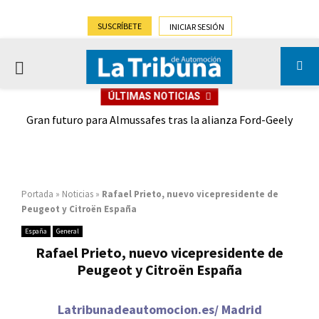
SUSCRÍBETE
INICIAR SESIÓN
PRIMARY
ÚLTIMAS NOTICIAS
MENU
,9%)
Gran futuro para Almussafes tras la alianza Ford-Geely
Portada
»
Noticias
»
Rafael Prieto, nuevo vicepresidente de
Peugeot y Citroën España
España
General
Rafael Prieto, nuevo vicepresidente de
Peugeot y Citroën España
Latribunadeautomocion.es/ Madrid