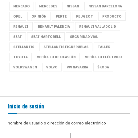
MERCADO
MERCEDES
NISSAN
NISSAN BARCELONA
OPEL
OPINIÓN
PERTE
PEUGEOT
PRODUCTO
RENAULT
RENAULT PALENCIA
RENAULT VALLADOLID
SEAT
SEAT MARTORELL
SEGURIDAD VIAL
STELLANTIS
STELLANTIS FIGUERUELAS
TALLER
TOYOTA
VEHÍCULO DE OCASIÓN
VEHÍCULO ELÉCTRICO
VOLKSWAGEN
VOLVO
VW NAVARRA
ŠKODA
Inicio de sesión
Nombre de usuario o dirección de correo electrónico