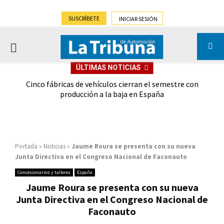
SUSCRÍBETE
INICIAR SESIÓN
PRIMARY
ÚLTIMAS NOTICIAS
MENU
 las
Cinco fábricas de vehículos cierran el semestre con
G
ión
producción a la baja en España
Portada
»
Noticias
»
Jaume Roura se presenta con su nueva
Junta Directiva en el Congreso Nacional de Faconauto
Concesionarios y talleres
España
Jaume Roura se presenta con su nueva
Junta Directiva en el Congreso Nacional de
Faconauto