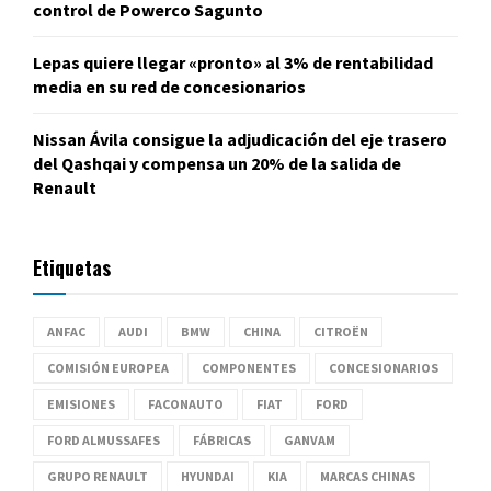
control de Powerco Sagunto
Lepas quiere llegar «pronto» al 3% de rentabilidad
media en su red de concesionarios
Nissan Ávila consigue la adjudicación del eje trasero
del Qashqai y compensa un 20% de la salida de
Renault
Etiquetas
ANFAC
AUDI
BMW
CHINA
CITROËN
COMISIÓN EUROPEA
COMPONENTES
CONCESIONARIOS
EMISIONES
FACONAUTO
FIAT
FORD
FORD ALMUSSAFES
FÁBRICAS
GANVAM
GRUPO RENAULT
HYUNDAI
KIA
MARCAS CHINAS