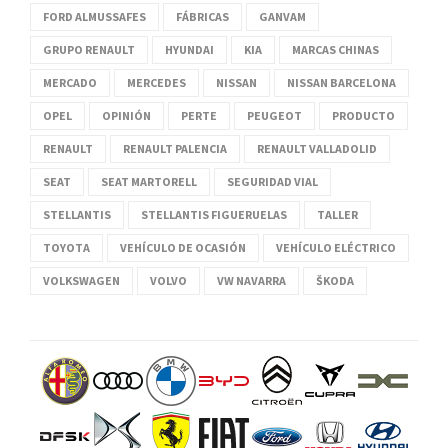
FORD ALMUSSAFES
FÁBRICAS
GANVAM
GRUPO RENAULT
HYUNDAI
KIA
MARCAS CHINAS
MERCADO
MERCEDES
NISSAN
NISSAN BARCELONA
OPEL
OPINIÓN
PERTE
PEUGEOT
PRODUCTO
RENAULT
RENAULT PALENCIA
RENAULT VALLADOLID
SEAT
SEAT MARTORELL
SEGURIDAD VIAL
STELLANTIS
STELLANTIS FIGUERUELAS
TALLER
TOYOTA
VEHÍCULO DE OCASIÓN
VEHÍCULO ELÉCTRICO
VOLKSWAGEN
VOLVO
VW NAVARRA
ŠKODA