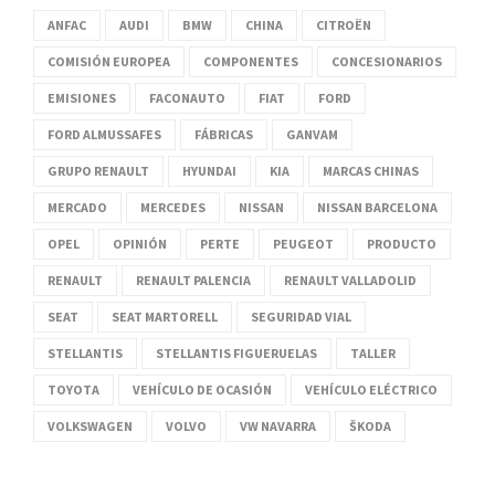
ANFAC
AUDI
BMW
CHINA
CITROËN
COMISIÓN EUROPEA
COMPONENTES
CONCESIONARIOS
EMISIONES
FACONAUTO
FIAT
FORD
FORD ALMUSSAFES
FÁBRICAS
GANVAM
GRUPO RENAULT
HYUNDAI
KIA
MARCAS CHINAS
MERCADO
MERCEDES
NISSAN
NISSAN BARCELONA
OPEL
OPINIÓN
PERTE
PEUGEOT
PRODUCTO
RENAULT
RENAULT PALENCIA
RENAULT VALLADOLID
SEAT
SEAT MARTORELL
SEGURIDAD VIAL
STELLANTIS
STELLANTIS FIGUERUELAS
TALLER
TOYOTA
VEHÍCULO DE OCASIÓN
VEHÍCULO ELÉCTRICO
VOLKSWAGEN
VOLVO
VW NAVARRA
ŠKODA