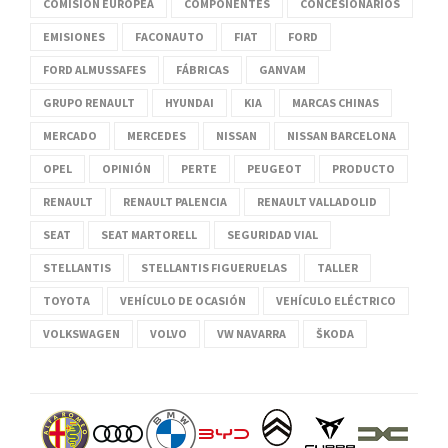
COMISIÓN EUROPEA
COMPONENTES
CONCESIONARIOS
EMISIONES
FACONAUTO
FIAT
FORD
FORD ALMUSSAFES
FÁBRICAS
GANVAM
GRUPO RENAULT
HYUNDAI
KIA
MARCAS CHINAS
MERCADO
MERCEDES
NISSAN
NISSAN BARCELONA
OPEL
OPINIÓN
PERTE
PEUGEOT
PRODUCTO
RENAULT
RENAULT PALENCIA
RENAULT VALLADOLID
SEAT
SEAT MARTORELL
SEGURIDAD VIAL
STELLANTIS
STELLANTIS FIGUERUELAS
TALLER
TOYOTA
VEHÍCULO DE OCASIÓN
VEHÍCULO ELÉCTRICO
VOLKSWAGEN
VOLVO
VW NAVARRA
ŠKODA