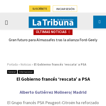
SUSCRÍBETE
INICIAR SESIÓN
PRIMARY
ÚLTIMAS NOTICIAS
MENU
,9%)
Gran futuro para Almussafes tras la alianza Ford-Geely
Portada
»
Noticias
»
El Gobierno francés ‘rescata’ a PSA
General
Internacional
El Gobierno francés ‘rescata’ a PSA
Alberto Gutiérrez Molinero/ Madrid
El Grupo francés PSA Peugeot-Citroën ha reforzado