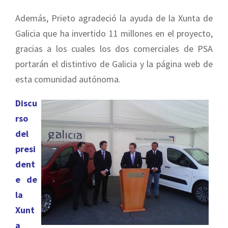
Además, Prieto agradeció la ayuda de la Xunta de
Galicia que ha invertido 11 millones en el proyecto,
gracias a los cuales los dos comerciales de PSA
portarán el distintivo de Galicia y la página web de
esta comunidad autónoma.
Discu
rso
del
presi
dent
e de
la
Xunt
a