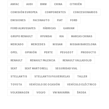
ANFAC
AUDI
BMW
CHINA
CITROËN
COMISIÓN EUROPEA
COMPONENTES
CONCESIONARIOS
EMISIONES
FACONAUTO
FIAT
FORD
FORD ALMUSSAFES
FÁBRICAS
GANVAM
GRUPO RENAULT
HYUNDAI
KIA
MARCAS CHINAS
MERCADO
MERCEDES
NISSAN
NISSAN BARCELONA
OPEL
OPINIÓN
PERTE
PEUGEOT
PRODUCTO
RENAULT
RENAULT PALENCIA
RENAULT VALLADOLID
SEAT
SEAT MARTORELL
SEGURIDAD VIAL
STELLANTIS
STELLANTIS FIGUERUELAS
TALLER
TOYOTA
VEHÍCULO DE OCASIÓN
VEHÍCULO ELÉCTRICO
VOLKSWAGEN
VOLVO
VW NAVARRA
ŠKODA