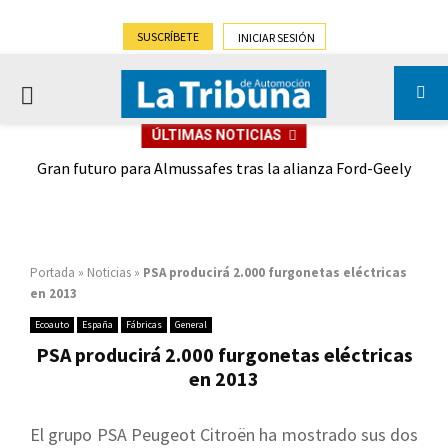
SUSCRÍBETE
INICIAR SESIÓN
PRIMARY
ÚLTIMAS NOTICIAS
MENU
,9%)
Gran futuro para Almussafes tras la alianza Ford-Geely
Portada
»
Noticias
»
PSA producirá 2.000 furgonetas eléctricas
en 2013
Ecoauto
España
Fábricas
General
PSA producirá 2.000 furgonetas eléctricas
en 2013
El grupo PSA Peugeot Citroën ha mostrado sus dos