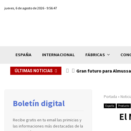
jueves, 6 de agosto de 2026 - 9:56:47
ESPAÑA
INTERNACIONAL
FÁBRICAS
CONC
Gran futuro para Almussaf
ÚLTIMAS NOTICIAS
Portada
»
Notici
Boletín digital
España
Producto
El
Recibe gratis en tu email las primicias y
las informaciones más destacadas de la