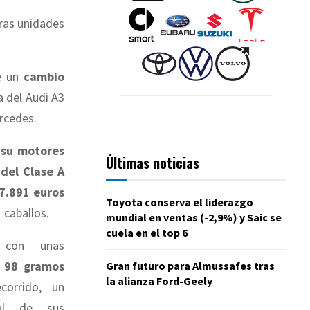
eras unidades
ne un
cambio
a del Audi A3
rcedes.
 su motores
Últimas noticias
 del Clase A
7.891 euros
Toyota conserva el liderazgo
 caballos.
mundial en ventas (-2,9%) y Saic se
cuela en el top 6
 con unas
e
98 gramos
Gran futuro para Almussafes tras
la alianza Ford-Geely
corrido, un
 al de sus