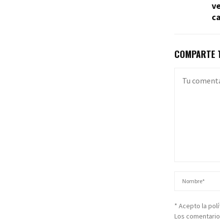
v
ca
COMPARTE T
* Acepto la pol
Los comentario