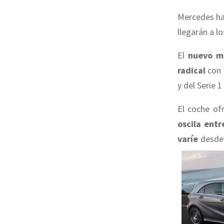
Mercedes ha 
llegarán a l
El
nuevo m
radical
con 
y del Serie
El coche of
oscila entr
varíe
desde