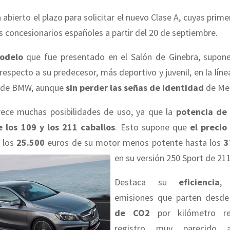
abierto el plazo para solicitar el nuevo Clase A, cuyas prim
os concesionarios españoles a partir del 20 de septiembre.
odelo
que fue presentado en el Salón de Ginebra, supo
respecto a su predecesor, más deportivo y juvenil, en la líne
 1 de BMW, aunque
sin perder las señas de identidad
de Me
rece muchas posibilidades de uso, ya que la
potencia de
e los 109 y los 211 caballos
. Esto supone que
el precio
 los
25.500
euros de su motor menos potente hasta los
3
en su versión 250 Sport de 211
Destaca su
eficiencia
,
emisiones que parten desd
de CO2
por kilómetro re
registro muy parecido