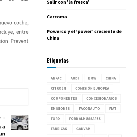
Salir con 'la fresca'
Carcoma
nuevo coche,
Powerco y el ‘power’ creciente de
incluye, entre
China
sion Prevent
Etiquetas
ANFAC
AUDI
BMW
CHINA
CITROËN
COMISIÓN EUROPEA
COMPONENTES
CONCESIONARIOS
EMISIONES
FACONAUTO
FIAT
FORD
FORD ALMUSSAFES
O
a a
FÁBRICAS
GANVAM
 un