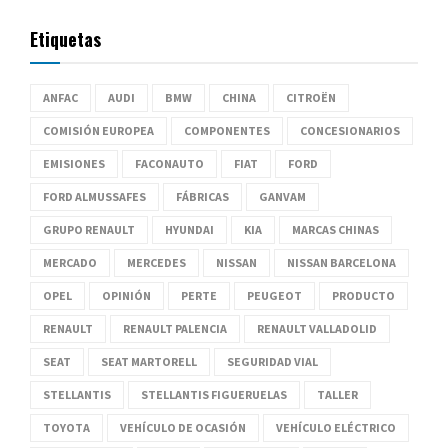
Etiquetas
ANFAC
AUDI
BMW
CHINA
CITROËN
COMISIÓN EUROPEA
COMPONENTES
CONCESIONARIOS
EMISIONES
FACONAUTO
FIAT
FORD
FORD ALMUSSAFES
FÁBRICAS
GANVAM
GRUPO RENAULT
HYUNDAI
KIA
MARCAS CHINAS
MERCADO
MERCEDES
NISSAN
NISSAN BARCELONA
OPEL
OPINIÓN
PERTE
PEUGEOT
PRODUCTO
RENAULT
RENAULT PALENCIA
RENAULT VALLADOLID
SEAT
SEAT MARTORELL
SEGURIDAD VIAL
STELLANTIS
STELLANTIS FIGUERUELAS
TALLER
TOYOTA
VEHÍCULO DE OCASIÓN
VEHÍCULO ELÉCTRICO