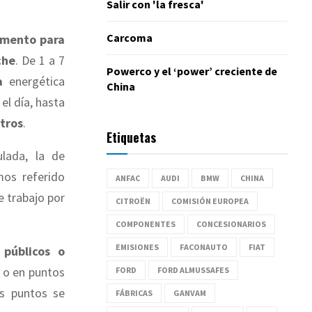
Salir con 'la fresca'
Carcoma
omento para
che
. De 1 a 7
Powerco y el ‘power’ creciente de
a
energética
China
el día, hasta
tros
.
Etiquetas
ulada, la de
mos referido
ANFAC
AUDI
BMW
CHINA
de trabajo por
CITROËN
COMISIÓN EUROPEA
COMPONENTES
CONCESIONARIOS
EMISIONES
FACONAUTO
FIAT
 públicos o
 o en puntos
FORD
FORD ALMUSSAFES
os puntos se
FÁBRICAS
GANVAM