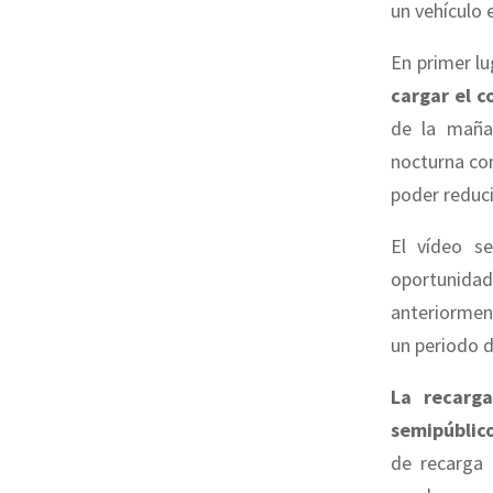
un vehículo e
En primer lu
cargar el c
de la maña
nocturna c
poder reduci
El vídeo s
oportunidad
anteriorment
un periodo d
La recarg
semipúblic
de recarga 