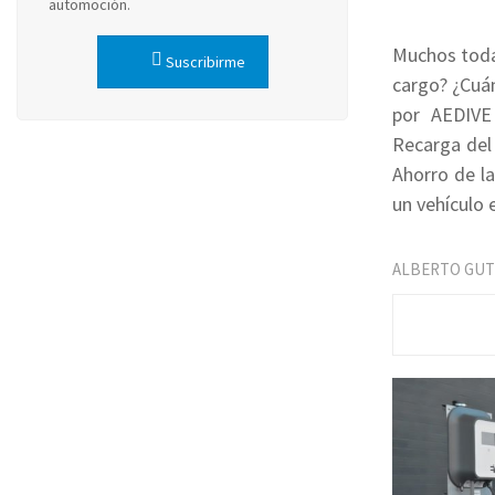
automoción.
Muchos todav
Suscribirme
cargo? ¿Cuá
por AEDIVE
Recarga del V
Ahorro de la
un vehículo e
ALBERTO GUT