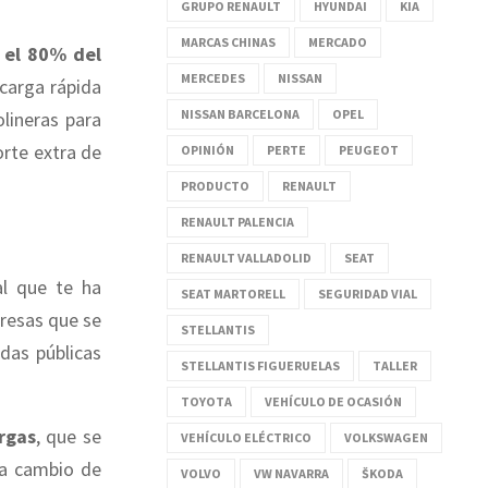
GRUPO RENAULT
HYUNDAI
KIA
MARCAS CHINAS
MERCADO
 el 80% del
MERCEDES
NISSAN
carga rápida
NISSAN BARCELONA
OPEL
lineras para
orte extra de
OPINIÓN
PERTE
PEUGEOT
PRODUCTO
RENAULT
RENAULT PALENCIA
RENAULT VALLADOLID
SEAT
al que te ha
SEAT MARTORELL
SEGURIDAD VIAL
presas que se
STELLANTIS
das públicas
STELLANTIS FIGUERUELAS
TALLER
TOYOTA
VEHÍCULO DE OCASIÓN
rgas
, que se
VEHÍCULO ELÉCTRICO
VOLKSWAGEN
 a cambio de
VOLVO
VW NAVARRA
ŠKODA