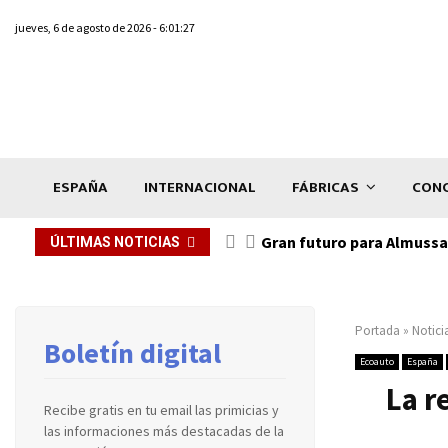
jueves, 6 de agosto de 2026 - 6:01:27
ESPAÑA
INTERNACIONAL
FÁBRICAS
CONC
Gran futuro para Almussaf
ÚLTIMAS NOTICIAS
Portada
»
Notici
Boletín digital
Ecoauto
España
La r
Recibe gratis en tu email las primicias y
las informaciones más destacadas de la