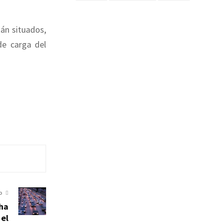
án situados,
e carga del
O
ha
el