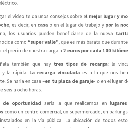
léctrico.
gar el vídeo te da unos consejos sobre e
l mejor lugar y m
oche
, es decir, en
casa
o en el lugar de trabajo y
por la no
na, los usuarios pueden beneficiarse de la nueva
tarif
onocida como
“super valle”
, que es más barata que durante 
r el precio de nuestra carga a
2 euros por cada 100 kilóme
eñala también que hay
tres tipos de recarga
: la vinc
 y la rápida.
La recarga vinculada
es a la que nos he
e. Se haría en casa –
en tu plaza de garaje
- o en el lugar 
e seis a ocho horas.
a de oportunidad
sería la que realicemos en l
ugares
os
como un centro comercial, un supermercado, en parkings
instalados en la vía pública. La ubicación de todos est