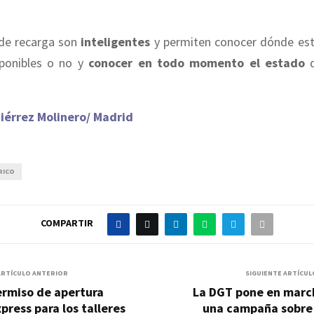
de recarga son
inteligentes
y permiten conocer dónde est
sponibles o no y
conocer en todo momento el estado
d
iérrez Molinero/ Madrid
RICO
COMPARTIR
ARTÍCULO ANTERIOR
SIGUIENTE ARTÍCUL
ermiso de apertura
La DGT pone en marc
press para los talleres
una campaña sobre 