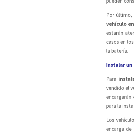
pueden consu
Por último,
vehículo e
estarán ate
casos en los
la batería.
Instalar un
Para i
nstal
vendido el v
encargarán 
para la inst
Los vehícul
encarga de