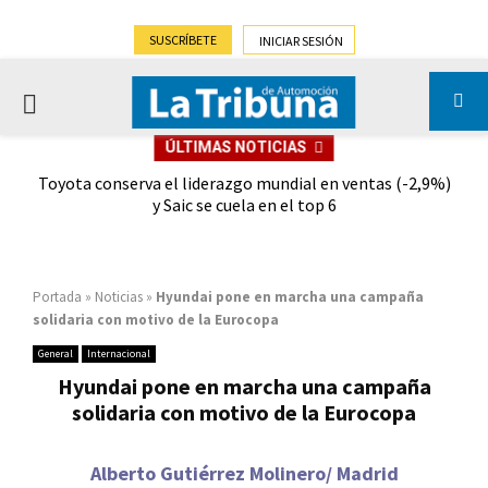
SUSCRÍBETE
INICIAR SESIÓN
PRIMARY
ÚLTIMAS NOTICIAS
MENU
dad
Toyota conserva el liderazgo mundial en ventas (-2,9%)
Gra
y Saic se cuela en el top 6
Portada
»
Noticias
»
Hyundai pone en marcha una campaña
solidaria con motivo de la Eurocopa
General
Internacional
Hyundai pone en marcha una campaña
solidaria con motivo de la Eurocopa
Alberto Gutiérrez Molinero/ Madrid