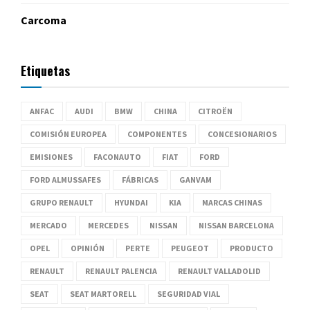
Carcoma
Etiquetas
ANFAC
AUDI
BMW
CHINA
CITROËN
COMISIÓN EUROPEA
COMPONENTES
CONCESIONARIOS
EMISIONES
FACONAUTO
FIAT
FORD
FORD ALMUSSAFES
FÁBRICAS
GANVAM
GRUPO RENAULT
HYUNDAI
KIA
MARCAS CHINAS
MERCADO
MERCEDES
NISSAN
NISSAN BARCELONA
OPEL
OPINIÓN
PERTE
PEUGEOT
PRODUCTO
RENAULT
RENAULT PALENCIA
RENAULT VALLADOLID
SEAT
SEAT MARTORELL
SEGURIDAD VIAL