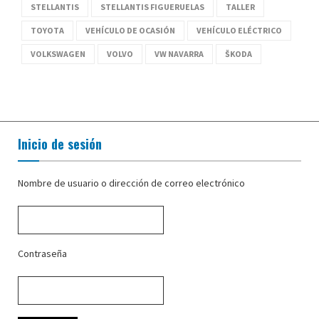
STELLANTIS
STELLANTIS FIGUERUELAS
TALLER
TOYOTA
VEHÍCULO DE OCASIÓN
VEHÍCULO ELÉCTRICO
VOLKSWAGEN
VOLVO
VW NAVARRA
ŠKODA
Inicio de sesión
Nombre de usuario o dirección de correo electrónico
Contraseña