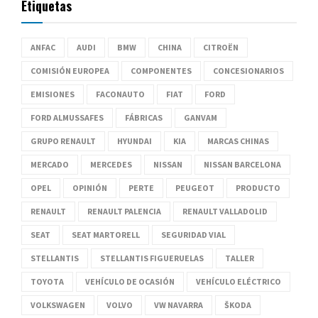
Etiquetas
ANFAC
AUDI
BMW
CHINA
CITROËN
COMISIÓN EUROPEA
COMPONENTES
CONCESIONARIOS
EMISIONES
FACONAUTO
FIAT
FORD
FORD ALMUSSAFES
FÁBRICAS
GANVAM
GRUPO RENAULT
HYUNDAI
KIA
MARCAS CHINAS
MERCADO
MERCEDES
NISSAN
NISSAN BARCELONA
OPEL
OPINIÓN
PERTE
PEUGEOT
PRODUCTO
RENAULT
RENAULT PALENCIA
RENAULT VALLADOLID
SEAT
SEAT MARTORELL
SEGURIDAD VIAL
STELLANTIS
STELLANTIS FIGUERUELAS
TALLER
TOYOTA
VEHÍCULO DE OCASIÓN
VEHÍCULO ELÉCTRICO
VOLKSWAGEN
VOLVO
VW NAVARRA
ŠKODA