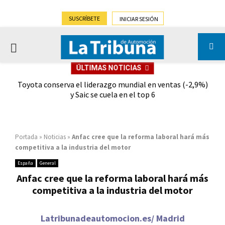
SUSCRÍBETE
INICIAR SESIÓN
PRIMARY
ÚLTIMAS NOTICIAS
MENU
dad
Toyota conserva el liderazgo mundial en ventas (-2,9%)
Gra
y Saic se cuela en el top 6
Portada
»
Noticias
»
Anfac cree que la reforma laboral hará más
competitiva a la industria del motor
España
General
Anfac cree que la reforma laboral hará más
competitiva a la industria del motor
Latribunadeautomocion.es/ Madrid