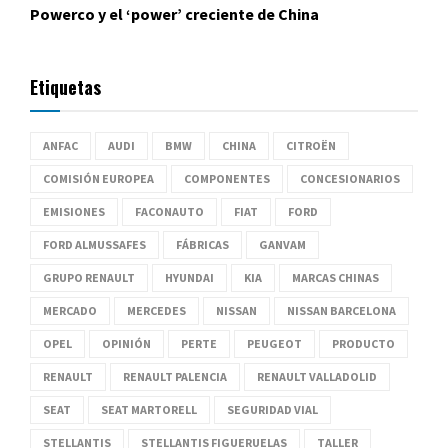
Powerco y el ‘power’ creciente de China
Etiquetas
ANFAC
AUDI
BMW
CHINA
CITROËN
COMISIÓN EUROPEA
COMPONENTES
CONCESIONARIOS
EMISIONES
FACONAUTO
FIAT
FORD
FORD ALMUSSAFES
FÁBRICAS
GANVAM
GRUPO RENAULT
HYUNDAI
KIA
MARCAS CHINAS
MERCADO
MERCEDES
NISSAN
NISSAN BARCELONA
OPEL
OPINIÓN
PERTE
PEUGEOT
PRODUCTO
RENAULT
RENAULT PALENCIA
RENAULT VALLADOLID
SEAT
SEAT MARTORELL
SEGURIDAD VIAL
STELLANTIS
STELLANTIS FIGUERUELAS
TALLER