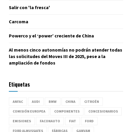
Salir con 'la fresca'
Carcoma
Powerco y el ‘power’ creciente de China
Al menos cinco autonomías no podrán atender todas
las solicitudes del Moves III de 2025, pese a la
ampliación de fondos
Etiquetas
ANFAC
AUDI
BMW
CHINA
CITROËN
COMISIÓN EUROPEA
COMPONENTES
CONCESIONARIOS
EMISIONES
FACONAUTO
FIAT
FORD
FORD ALMUSSAFES
FÁBRICAS
GANVAM