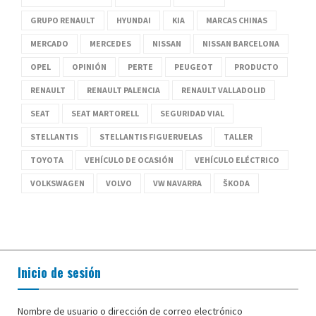
GRUPO RENAULT
HYUNDAI
KIA
MARCAS CHINAS
MERCADO
MERCEDES
NISSAN
NISSAN BARCELONA
OPEL
OPINIÓN
PERTE
PEUGEOT
PRODUCTO
RENAULT
RENAULT PALENCIA
RENAULT VALLADOLID
SEAT
SEAT MARTORELL
SEGURIDAD VIAL
STELLANTIS
STELLANTIS FIGUERUELAS
TALLER
TOYOTA
VEHÍCULO DE OCASIÓN
VEHÍCULO ELÉCTRICO
VOLKSWAGEN
VOLVO
VW NAVARRA
ŠKODA
Inicio de sesión
Nombre de usuario o dirección de correo electrónico