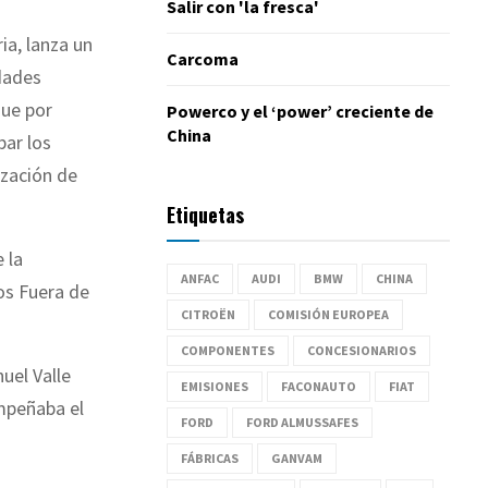
Salir con 'la fresca'
ia, lanza un
Carcoma
dades
que por
Powerco y el ‘power’ creciente de
China
bar los
ización de
Etiquetas
 la
ANFAC
AUDI
BMW
CHINA
os Fuera de
CITROËN
COMISIÓN EUROPEA
COMPONENTES
CONCESIONARIOS
uel Valle
EMISIONES
FACONAUTO
FIAT
mpeñaba el
FORD
FORD ALMUSSAFES
FÁBRICAS
GANVAM