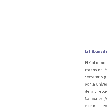
latribunad
El Gobierno
cargos del M
secretario g
por la Unive
de la direcc
Camiones (An
vicepresiden