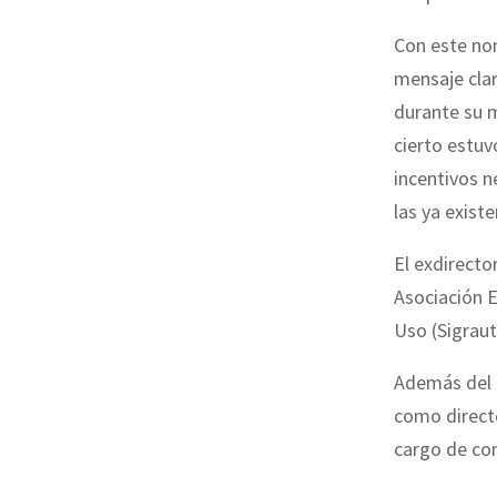
Con este nom
mensaje clar
durante su m
cierto estuv
incentivos n
las ya existe
El exdirector
Asociación 
Uso (Sigraut
Además del c
como directo
cargo de co