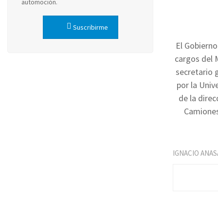
automoción.
Suscribirme
El Gobierno
cargos del M
secretario 
por la Univ
de la dire
Camiones 
IGNACIO ANAS