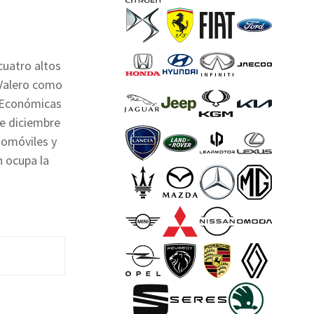
cuatro altos
s Valero como
y Económicas
de diciembre
tomóviles y
n ocupa la