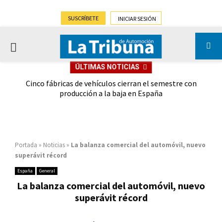
SUSCRÍBETE
INICIAR SESIÓN
PRIMARY
ÚLTIMAS NOTICIAS
MENU
 las
Cinco fábricas de vehículos cierran el semestre con
G
ión
producción a la baja en España
Portada
»
Noticias
»
La balanza comercial del automóvil, nuevo
superávit récord
España
General
La balanza comercial del automóvil, nuevo
superávit récord