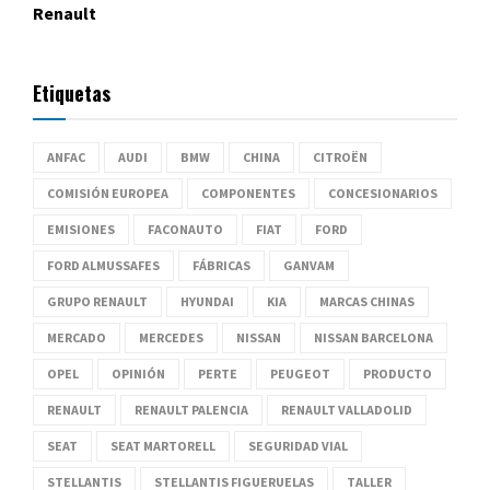
Renault
Etiquetas
ANFAC
AUDI
BMW
CHINA
CITROËN
COMISIÓN EUROPEA
COMPONENTES
CONCESIONARIOS
EMISIONES
FACONAUTO
FIAT
FORD
FORD ALMUSSAFES
FÁBRICAS
GANVAM
GRUPO RENAULT
HYUNDAI
KIA
MARCAS CHINAS
MERCADO
MERCEDES
NISSAN
NISSAN BARCELONA
OPEL
OPINIÓN
PERTE
PEUGEOT
PRODUCTO
RENAULT
RENAULT PALENCIA
RENAULT VALLADOLID
SEAT
SEAT MARTORELL
SEGURIDAD VIAL
STELLANTIS
STELLANTIS FIGUERUELAS
TALLER