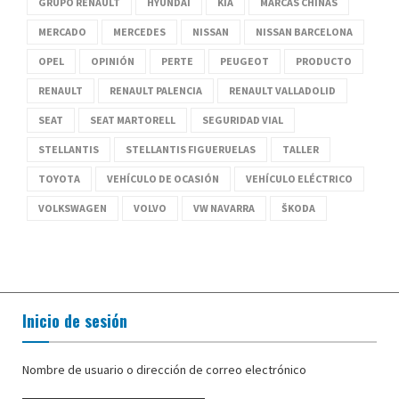
GRUPO RENAULT
HYUNDAI
KIA
MARCAS CHINAS
MERCADO
MERCEDES
NISSAN
NISSAN BARCELONA
OPEL
OPINIÓN
PERTE
PEUGEOT
PRODUCTO
RENAULT
RENAULT PALENCIA
RENAULT VALLADOLID
SEAT
SEAT MARTORELL
SEGURIDAD VIAL
STELLANTIS
STELLANTIS FIGUERUELAS
TALLER
TOYOTA
VEHÍCULO DE OCASIÓN
VEHÍCULO ELÉCTRICO
VOLKSWAGEN
VOLVO
VW NAVARRA
ŠKODA
Inicio de sesión
Nombre de usuario o dirección de correo electrónico