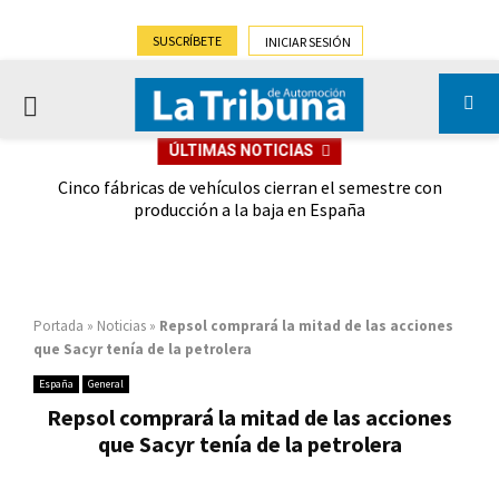
SUSCRÍBETE
INICIAR SESIÓN
PRIMARY
ÚLTIMAS NOTICIAS
MENU
 las
Cinco fábricas de vehículos cierran el semestre con
G
ión
producción a la baja en España
Portada
»
Noticias
»
Repsol comprará la mitad de las acciones
que Sacyr tenía de la petrolera
España
General
Repsol comprará la mitad de las acciones
que Sacyr tenía de la petrolera