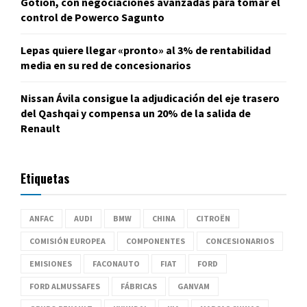
Gotion, con negociaciones avanzadas para tomar el
control de Powerco Sagunto
Lepas quiere llegar «pronto» al 3% de rentabilidad
media en su red de concesionarios
Nissan Ávila consigue la adjudicación del eje trasero
del Qashqai y compensa un 20% de la salida de
Renault
Etiquetas
ANFAC
AUDI
BMW
CHINA
CITROËN
COMISIÓN EUROPEA
COMPONENTES
CONCESIONARIOS
EMISIONES
FACONAUTO
FIAT
FORD
FORD ALMUSSAFES
FÁBRICAS
GANVAM