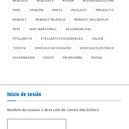
MERCADO
MERCEDES
NISSAN
NISSAN BARCELONA
OPEL
OPINIÓN
PERTE
PEUGEOT
PRODUCTO
RENAULT
RENAULT PALENCIA
RENAULT VALLADOLID
SEAT
SEAT MARTORELL
SEGURIDAD VIAL
STELLANTIS
STELLANTIS FIGUERUELAS
TALLER
TOYOTA
VEHÍCULO DE OCASIÓN
VEHÍCULO ELÉCTRICO
VOLKSWAGEN
VOLVO
VW NAVARRA
ŠKODA
Inicio de sesión
Nombre de usuario o dirección de correo electrónico