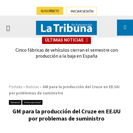
SUSCRÍBETE
INICIAR SESIÓN
PRIMARY
ÚLTIMAS NOTICIAS
MENU
 las
Cinco fábricas de vehículos cierran el semestre con
G
ión
producción a la baja en España
Portada
»
Noticias
»
GM para la producción del Cruze en EE.UU
por problemas de suministro
General
Internacional
GM para la producción del Cruze en EE.UU
por problemas de suministro