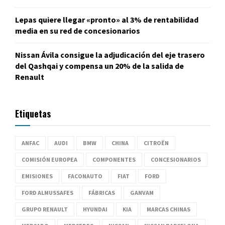
Lepas quiere llegar «pronto» al 3% de rentabilidad
media en su red de concesionarios
Nissan Ávila consigue la adjudicación del eje trasero
del Qashqai y compensa un 20% de la salida de
Renault
Etiquetas
ANFAC
AUDI
BMW
CHINA
CITROËN
COMISIÓN EUROPEA
COMPONENTES
CONCESIONARIOS
EMISIONES
FACONAUTO
FIAT
FORD
FORD ALMUSSAFES
FÁBRICAS
GANVAM
GRUPO RENAULT
HYUNDAI
KIA
MARCAS CHINAS