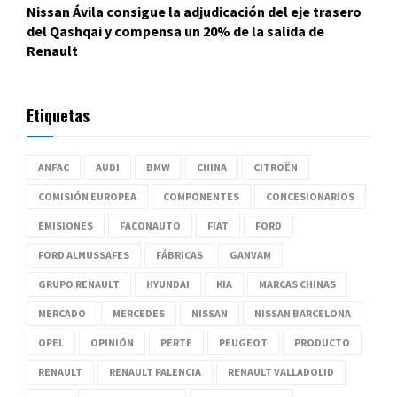
Nissan Ávila consigue la adjudicación del eje trasero
del Qashqai y compensa un 20% de la salida de
Renault
Etiquetas
ANFAC
AUDI
BMW
CHINA
CITROËN
COMISIÓN EUROPEA
COMPONENTES
CONCESIONARIOS
EMISIONES
FACONAUTO
FIAT
FORD
FORD ALMUSSAFES
FÁBRICAS
GANVAM
GRUPO RENAULT
HYUNDAI
KIA
MARCAS CHINAS
MERCADO
MERCEDES
NISSAN
NISSAN BARCELONA
OPEL
OPINIÓN
PERTE
PEUGEOT
PRODUCTO
RENAULT
RENAULT PALENCIA
RENAULT VALLADOLID