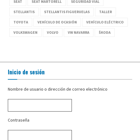
SEAT
SEAT MARTORELL
SEGURIDAD VIAL
STELLANTIS
STELLANTIS FIGUERUELAS
TALLER
TOYOTA
VEHÍCULO DE OCASIÓN
VEHÍCULO ELÉCTRICO
VOLKSWAGEN
VOLVO
VW NAVARRA
ŠKODA
Inicio de sesión
Nombre de usuario o dirección de correo electrónico
Contraseña