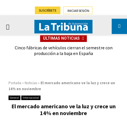
SUSCRÍBETE
INICIAR SESIÓN
PRIMARY
ÚLTIMAS NOTICIAS
MENU
 las
Cinco fábricas de vehículos cierran el semestre con
G
ión
producción a la baja en España
Portada
»
Noticias
»
El mercado americano ve la luz y crece un
14% en noviembre
General
Internacional
El mercado americano ve la luz y crece un
14% en noviembre