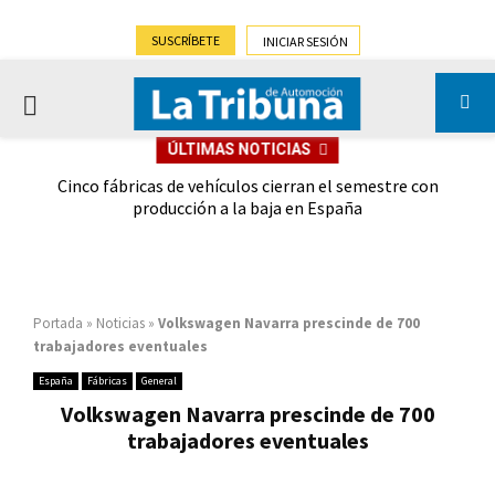
SUSCRÍBETE
INICIAR SESIÓN
PRIMARY
ÚLTIMAS NOTICIAS
MENU
 las
Cinco fábricas de vehículos cierran el semestre con
G
ión
producción a la baja en España
Portada
»
Noticias
»
Volkswagen Navarra prescinde de 700
trabajadores eventuales
España
Fábricas
General
Volkswagen Navarra prescinde de 700
trabajadores eventuales