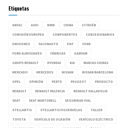
Etiquetas
ANFAC
AUDI
BMW
CHINA
CITROËN
COMISIÓN EUROPEA
COMPONENTES
CONCESIONARIOS
EMISIONES
FACONAUTO
FIAT
FORD
FORD ALMUSSAFES
FÁBRICAS
GANVAM
GRUPO RENAULT
HYUNDAI
KIA
MARCAS CHINAS
MERCADO
MERCEDES
NISSAN
NISSAN BARCELONA
OPEL
OPINIÓN
PERTE
PEUGEOT
PRODUCTO
RENAULT
RENAULT PALENCIA
RENAULT VALLADOLID
SEAT
SEAT MARTORELL
SEGURIDAD VIAL
STELLANTIS
STELLANTIS FIGUERUELAS
TALLER
TOYOTA
VEHÍCULO DE OCASIÓN
VEHÍCULO ELÉCTRICO