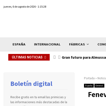
jueves, 6 de agosto de 2026 - 1:15:28
ESPAÑA
INTERNACIONAL
FÁBRICAS
CONC
Gran futuro para Almussaf
ÚLTIMAS NOTICIAS
Portada
»
Notici
Boletín digital
España
General
Fenev
Recibe gratis en tu email las primicias y
las informaciones más destacadas de la