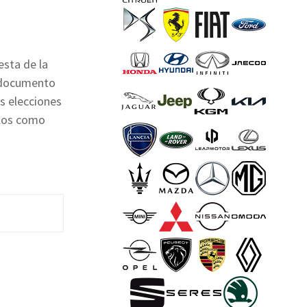
esta de la
l documento
as elecciones
ulos como