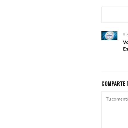
Vo
E
COMPARTE T