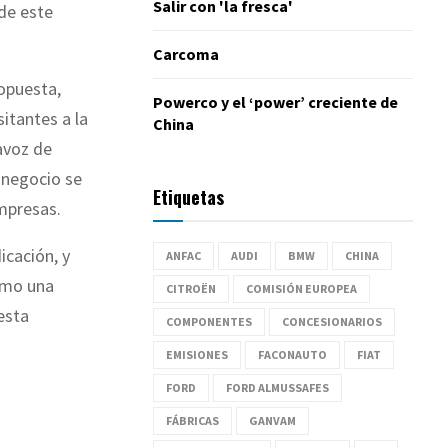
Salir con 'la fresca'
 de este
Carcoma
ropuesta,
Powerco y el ‘power’ creciente de
sitantes a la
China
tavoz de
 negocio se
Etiquetas
empresas.
icación, y
ANFAC
AUDI
BMW
CHINA
como una
CITROËN
COMISIÓN EUROPEA
 esta
COMPONENTES
CONCESIONARIOS
EMISIONES
FACONAUTO
FIAT
FORD
FORD ALMUSSAFES
FÁBRICAS
GANVAM