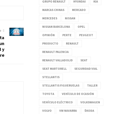
GRUPO RENAULT
HYUNDAI
KIA
MARCAS CHINAS
MERCADO
MERCEDES
NISSAN
NISSAN BARCELONA
OPEL
O
OPINIÓN
PERTE
PEUGEOT
nta
un
PRODUCTO
RENAULT
l y
RENAULT PALENCIA
re
RENAULT VALLADOLID
SEAT
SEAT MARTORELL
SEGURIDAD VIAL
STELLANTIS
STELLANTIS FIGUERUELAS
TALLER
TOYOTA
VEHÍCULO DE OCASIÓN
VEHÍCULO ELÉCTRICO
VOLKSWAGEN
VOLVO
VW NAVARRA
ŠKODA