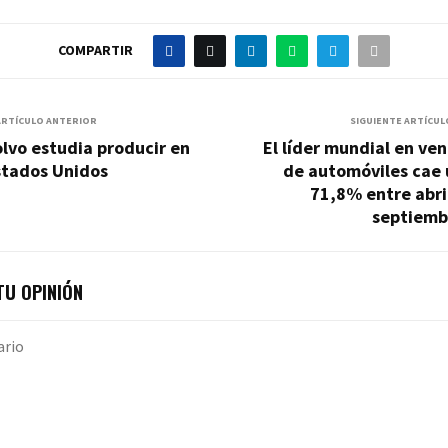
COMPARTIR
ARTÍCULO ANTERIOR
SIGUIENTE ARTÍCUL
lvo estudia producir en
El líder mundial en ve
stados Unidos
de automóviles cae 
71,8% entre abri
septiemb
U OPINIÓN