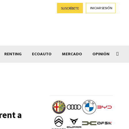
INICIAR SESIÓN
SUSCRÍBETE
RENTING
ECOAUTO
MERCADO
OPINIÓN
Salir
rent a