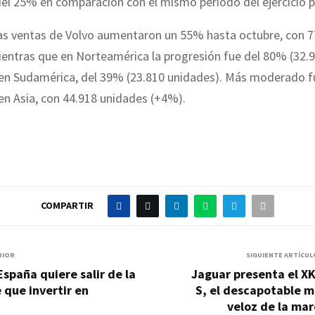
del 25% en comparación con el mismo período del ejercicio 
las ventas de Volvo aumentaron un 55% hasta octubre, con 7
ientras que en Norteamérica la progresión fue del 80% (32.
 en Sudamérica, del 39% (23.810 unidades). Más moderado f
en Asia, con 44.918 unidades (+4%).
COMPARTIR
RIOR
SIGUIENTE ARTÍCUL
España quiere salir de la
Jaguar presenta el X
e que invertir en
S, el descapotable m
veloz de la ma