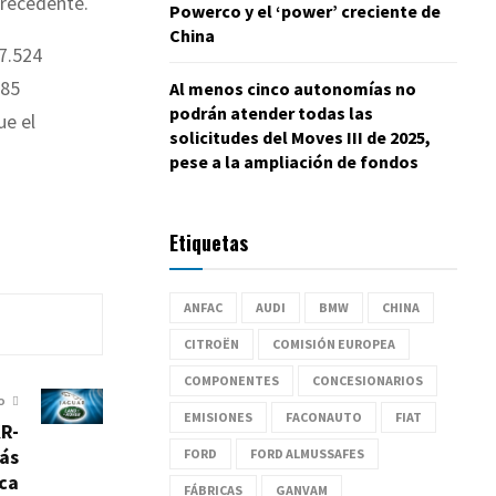
precedente.
Powerco y el ‘power’ creciente de
China
7.524
985
Al menos cinco autonomías no
podrán atender todas las
ue el
solicitudes del Moves III de 2025,
pese a la ampliación de fondos
Etiquetas
ANFAC
AUDI
BMW
CHINA
CITROËN
COMISIÓN EUROPEA
COMPONENTES
CONCESIONARIOS
O
EMISIONES
FACONAUTO
FIAT
KR-
ás
FORD
FORD ALMUSSAFES
rca
FÁBRICAS
GANVAM