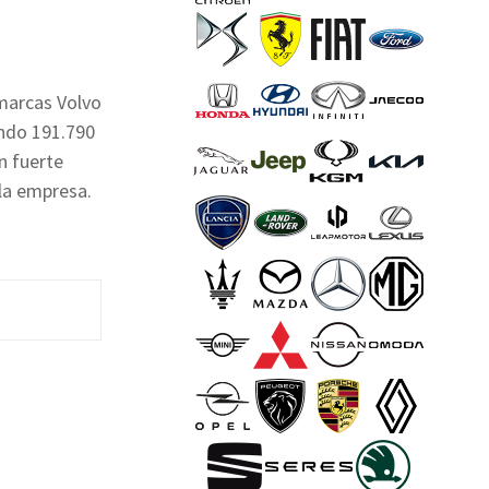
 marcas Volvo
undo 191.790
n fuerte
la empresa.