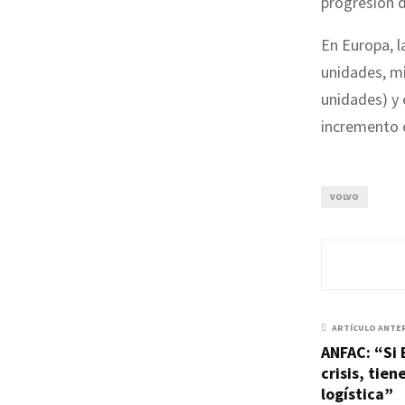
progresión 
En Europa, 
unidades, m
unidades) y
incremento 
VOLVO
ARTÍCULO ANTE
ANFAC: “Si 
crisis, tien
logística”