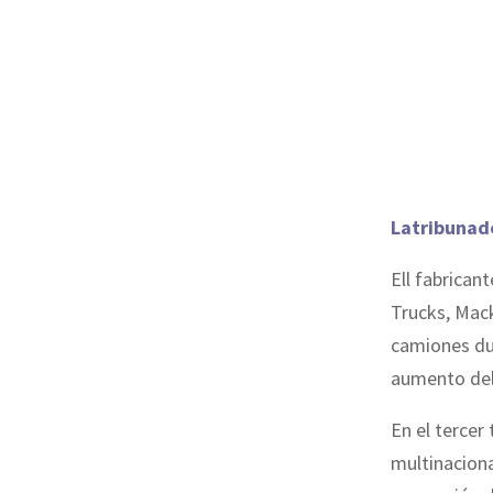
Latribunad
Ell fabrican
Trucks, Mack
camiones dur
aumento del
En el tercer
multinaciona