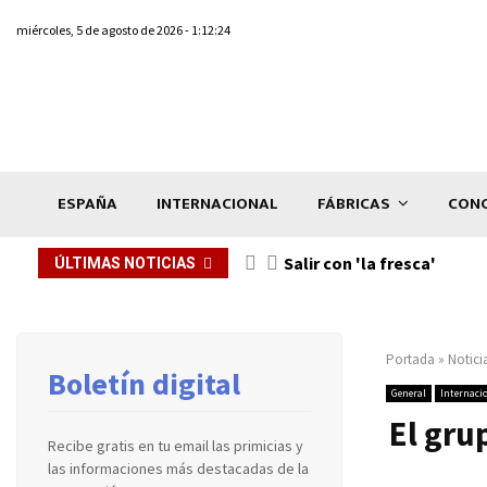
miércoles, 5 de agosto de 2026 - 1:12:24
ESPAÑA
INTERNACIONAL
FÁBRICAS
CONC
Salir con 'la fresca'
ÚLTIMAS NOTICIAS
Portada
»
Notici
Boletín digital
General
Internaci
El gru
Recibe gratis en tu email las primicias y
las informaciones más destacadas de la