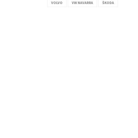
VOLVO
VW NAVARRA
ŠKODA