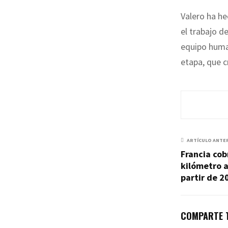
Valero ha he
el trabajo d
equipo huma
etapa, que c
ARTÍCULO ANTE
Francia cob
kilómetro a
partir de 2
COMPARTE T