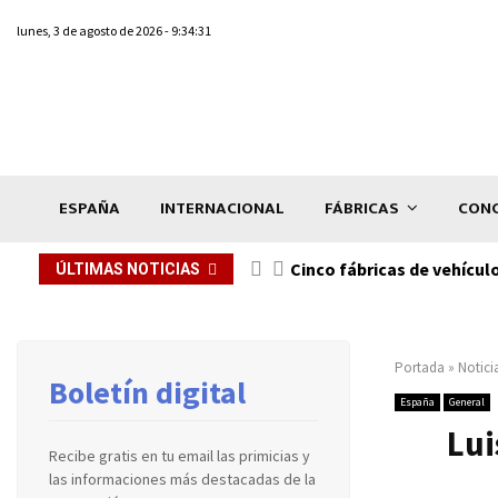
lunes, 3 de agosto de 2026 - 9:34:31
ESPAÑA
INTERNACIONAL
FÁBRICAS
CONC
n de...
Cinco fábricas de vehícul
ÚLTIMAS NOTICIAS
Portada
»
Notici
Boletín digital
España
General
Lui
Recibe gratis en tu email las primicias y
las informaciones más destacadas de la