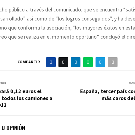
cho público a través del comunicado, que se encuentra “sat
esarrollado” así como de “los logros conseguidos”, y ha des
no que conforma la asociación, “los mayores éxitos en est
reo que se realiza en el momento oportuno” concluyó el dire
COMPARTIR
RIOR
SIG
rará 0,12 euros el
España, tercer país co
 todos los camiones a
más caros del
013
U OPINIÓN