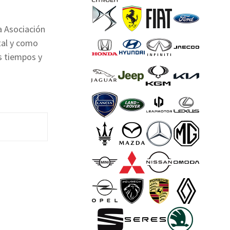
a Asociación
tal y como
s tiempos y