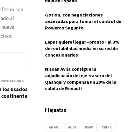
baja en España
isfecho con
Gotion, con negociaciones
eado al
avanzadas para tomar el control de
a nueva
Powerco Sagunto
ctivo.
Lepas quiere llegar «pronto» al 3%
de rentabilidad media en su red de
concesionarios
Nissan Ávila consigue la
adjudicación del eje trasero del
Qashqai y compensa un 20% de la
UIENTE ARTÍCULO
salida de Renault
n los usados
 continente
Etiquetas
ANFAC
AUDI
BMW
CHINA