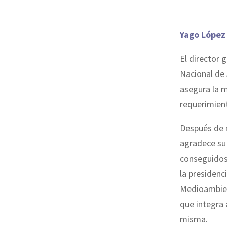
Yago López
El director 
Nacional de 
asegura la 
requerimient
Después de m
agradece su 
conseguidos
la presiden
Medioambient
que integra 
misma.