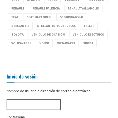
RENAULT
RENAULT PALENCIA
RENAULT VALLADOLID
SEAT
SEAT MARTORELL
SEGURIDAD VIAL
STELLANTIS
STELLANTIS FIGUERUELAS
TALLER
TOYOTA
VEHÍCULO DE OCASIÓN
VEHÍCULO ELÉCTRICO
VOLKSWAGEN
VOLVO
VW NAVARRA
ŠKODA
Inicio de sesión
Nombre de usuario o dirección de correo electrónico
Contraseña