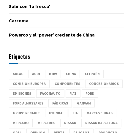
Salir con 'la fresca'
Carcoma
Powerco y el ‘power’ creciente de China
Etiquetas
ANFAC
AUDI
BMW
CHINA
CITROËN
COMISIÓN EUROPEA
COMPONENTES
CONCESIONARIOS
EMISIONES
FACONAUTO
FIAT
FORD
FORD ALMUSSAFES
FÁBRICAS
GANVAM
GRUPO RENAULT
HYUNDAI
KIA
MARCAS CHINAS
MERCADO
MERCEDES
NISSAN
NISSAN BARCELONA
OPEL
OPINIÓN
PERTE
PEUGEOT
PRODUCTO