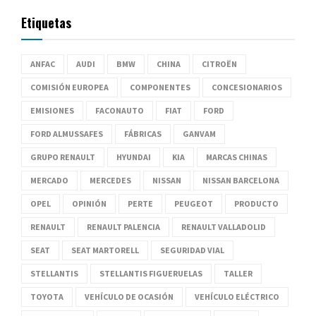
Etiquetas
ANFAC
AUDI
BMW
CHINA
CITROËN
COMISIÓN EUROPEA
COMPONENTES
CONCESIONARIOS
EMISIONES
FACONAUTO
FIAT
FORD
FORD ALMUSSAFES
FÁBRICAS
GANVAM
GRUPO RENAULT
HYUNDAI
KIA
MARCAS CHINAS
MERCADO
MERCEDES
NISSAN
NISSAN BARCELONA
OPEL
OPINIÓN
PERTE
PEUGEOT
PRODUCTO
RENAULT
RENAULT PALENCIA
RENAULT VALLADOLID
SEAT
SEAT MARTORELL
SEGURIDAD VIAL
STELLANTIS
STELLANTIS FIGUERUELAS
TALLER
TOYOTA
VEHÍCULO DE OCASIÓN
VEHÍCULO ELÉCTRICO