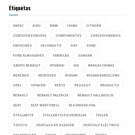
Etiquetas
ANFAC
AUDI
BMW
CHINA
CITROËN
COMISIÓN EUROPEA
COMPONENTES
CONCESIONARIOS
EMISIONES
FACONAUTO
FIAT
FORD
FORD ALMUSSAFES
FÁBRICAS
GANVAM
GRUPO RENAULT
HYUNDAI
KIA
MARCAS CHINAS
MERCADO
MERCEDES
NISSAN
NISSAN BARCELONA
OPEL
OPINIÓN
PERTE
PEUGEOT
PRODUCTO
RENAULT
RENAULT PALENCIA
RENAULT VALLADOLID
SEAT
SEAT MARTORELL
SEGURIDAD VIAL
STELLANTIS
STELLANTIS FIGUERUELAS
TALLER
TOYOTA
VEHÍCULO DE OCASIÓN
VEHÍCULO ELÉCTRICO
VOLKSWAGEN
VOLVO
VW NAVARRA
ŠKODA