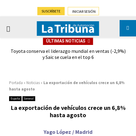
SUSCRÍBETE
INICIAR SESIÓN
PRIMARY
ÚLTIMAS NOTICIAS
MENU
dad
Toyota conserva el liderazgo mundial en ventas (-2,9%)
Gra
y Saic se cuela en el top 6
Portada
»
Noticias
»
La exportación de vehículos crece un 6,8%
hasta agosto
España
General
La exportación de vehículos crece un 6,8%
hasta agosto
Yago López / Madrid