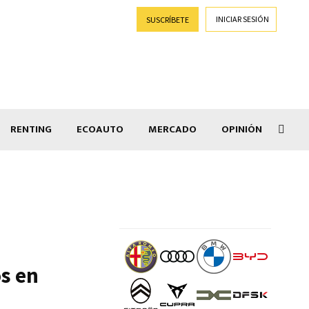
INICIAR SESIÓN
SUSCRÍBETE
RENTING
ECOAUTO
MERCADO
OPINIÓN
Goti
s en