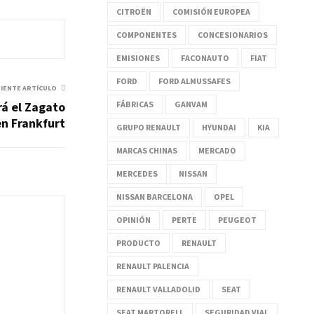
CITROËN
COMISIÓN EUROPEA
COMPONENTES
CONCESIONARIOS
EMISIONES
FACONAUTO
FIAT
FORD
FORD ALMUSSAFES
UIENTE ARTÍCULO
FÁBRICAS
GANVAM
rá el Zagato
en Frankfurt
GRUPO RENAULT
HYUNDAI
KIA
MARCAS CHINAS
MERCADO
MERCEDES
NISSAN
NISSAN BARCELONA
OPEL
OPINIÓN
PERTE
PEUGEOT
PRODUCTO
RENAULT
RENAULT PALENCIA
RENAULT VALLADOLID
SEAT
SEAT MARTORELL
SEGURIDAD VIAL