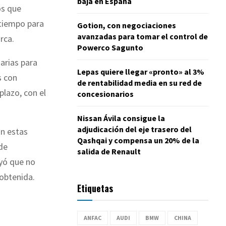
baja en España
os que
tiempo para
Gotion, con negociaciones
avanzadas para tomar el control de
rca.
Powerco Sagunto
arias para
Lepas quiere llegar «pronto» al 3%
s con
de rentabilidad media en su red de
plazo, con el
concesionarios
Nissan Ávila consigue la
adjudicación del eje trasero del
on estas
Qashqai y compensa un 20% de la
de
salida de Renault
ayó que no
 obtenida.
Etiquetas
ANFAC
AUDI
BMW
CHINA