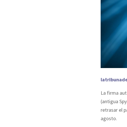
latribunad
La firma au
(antigua Spy
retrasar el 
agosto.