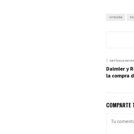
CITROËN
PE
ARTÍCULO ANTE
Daimler y R
la compra 
COMPARTE T