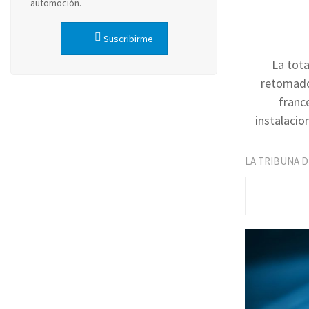
automoción.
Suscribirme
La tota
retomado 
franc
instalacio
LA TRIBUNA 