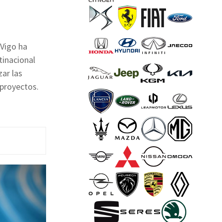
 Vigo ha
tinacional
ar las
 proyectos.