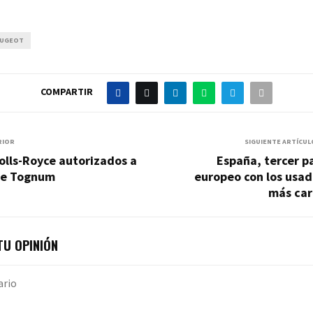
UGEOT
COMPARTIR
RIOR
SIGUIENTE ARTÍCUL
olls-Royce autorizados a
España, tercer p
de Tognum
europeo con los usad
más car
U OPINIÓN