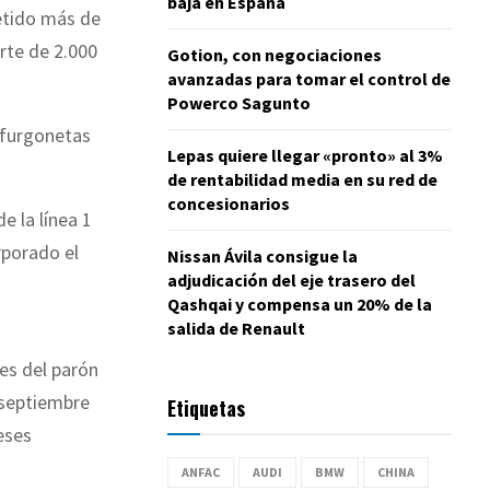
baja en España
etido más de
arte de 2.000
Gotion, con negociaciones
avanzadas para tomar el control de
Powerco Sagunto
 furgonetas
Lepas quiere llegar «pronto» al 3%
de rentabilidad media en su red de
concesionarios
e la línea 1
rporado el
Nissan Ávila consigue la
adjudicación del eje trasero del
Qashqai y compensa un 20% de la
salida de Renault
es del parón
 septiembre
Etiquetas
eses
ANFAC
AUDI
BMW
CHINA