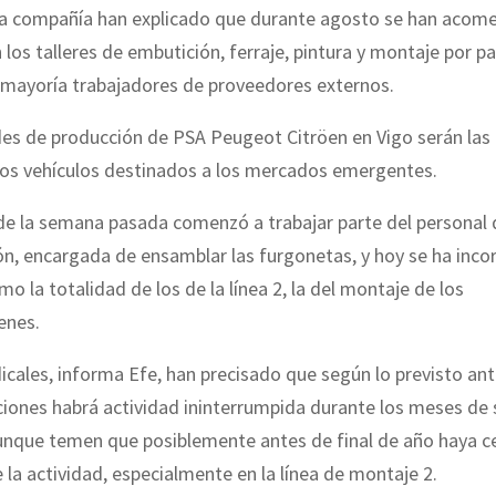
la compañía han explicado que durante agosto se han acom
 los talleres de embutición, ferraje, pintura y montaje por p
 mayoría trabajadores de proveedores externos.
es de producción de PSA Peugeot Citröen en Vigo serán las
 los vehículos destinados a los mercados emergentes.
 de la semana pasada comenzó a trabajar parte del personal d
n, encargada de ensamblar las furgonetas, y hoy se ha inco
mo la totalidad de los de la línea 2, la del montaje de los
nes.
icales, informa Efe, han precisado que según lo previsto ant
ciones habrá actividad ininterrumpida durante los meses de
aunque temen que posiblemente antes de final de año haya c
 la actividad, especialmente en la línea de montaje 2.