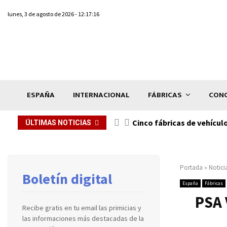
lunes, 3 de agosto de 2026 - 12:17:16
ESPAÑA
INTERNACIONAL
FÁBRICAS
CONC
n de...
Cinco fábricas de vehícul
ÚLTIMAS NOTICIAS
Portada
»
Notici
Boletín digital
España
Fábricas
PSA 
Recibe gratis en tu email las primicias y
las informaciones más destacadas de la