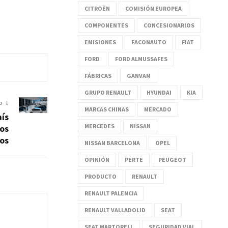
CITROËN
COMISIÓN EUROPEA
COMPONENTES
CONCESIONARIOS
EMISIONES
FACONAUTO
FIAT
FORD
FORD ALMUSSAFES
FÁBRICAS
GANVAM
GRUPO RENAULT
HYUNDAI
KIA
O
MARCAS CHINAS
MERCADO
aís
MERCEDES
NISSAN
os
os
NISSAN BARCELONA
OPEL
OPINIÓN
PERTE
PEUGEOT
PRODUCTO
RENAULT
RENAULT PALENCIA
RENAULT VALLADOLID
SEAT
SEAT MARTORELL
SEGURIDAD VIAL