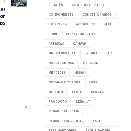
O
CITROËN
COMISIÓN EUROPEA
00
COMPONENTES
CONCESIONARIOS
or
nza
EMISIONES
FACONAUTO
FIAT
FORD
FORD ALMUSSAFES
FÁBRICAS
GANVAM
GRUPO RENAULT
HYUNDAI
KIA
MARCAS CHINAS
MERCADO
MERCEDES
NISSAN
NISSAN BARCELONA
OPEL
OPINIÓN
PERTE
PEUGEOT
PRODUCTO
RENAULT
RENAULT PALENCIA
RENAULT VALLADOLID
SEAT
SEAT MARTORELL
SEGURIDAD VIAL