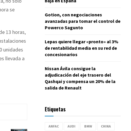
a, no sólo
baja en España
hora se
Gotion, con negociaciones
avanzadas para tomar el control de
Powerco Sagunto
de 13 horas,
nstalaciones
Lepas quiere llegar «pronto» al 3%
de rentabilidad media en su red de
70 unidades
concesionarios
es llevada a
Nissan Ávila consigue la
adjudicación del eje trasero del
Qashqai y compensa un 20% de la
salida de Renault
Etiquetas
ANFAC
AUDI
BMW
CHINA