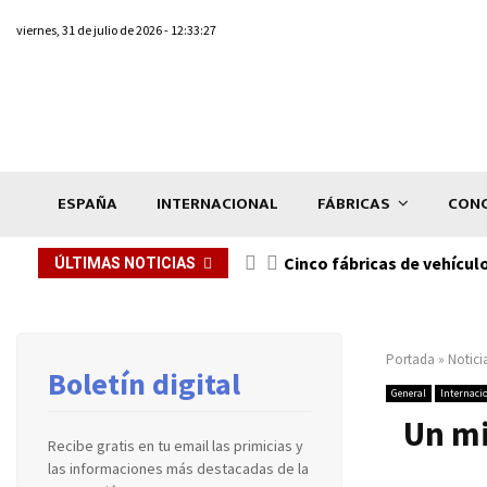
viernes, 31 de julio de 2026 - 12:33:27
ESPAÑA
INTERNACIONAL
FÁBRICAS
CONC
n de...
Cinco fábricas de vehícul
ÚLTIMAS NOTICIAS
Portada
»
Notici
Boletín digital
General
Internaci
Un mi
Recibe gratis en tu email las primicias y
las informaciones más destacadas de la