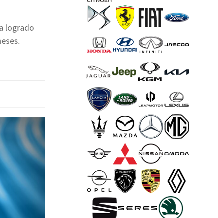
ha logrado
meses.