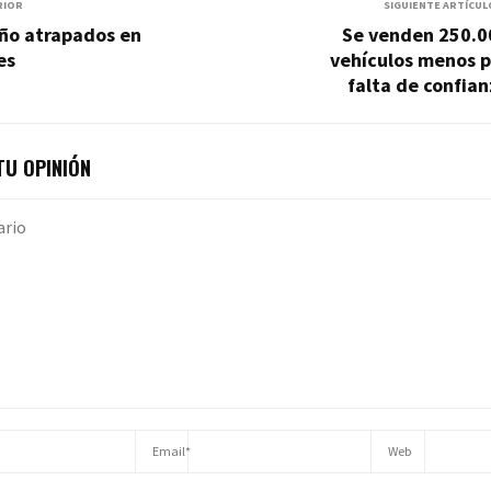
RIOR
SIGUIENTE ARTÍCUL
año atrapados en
Se venden 250.0
es
vehículos menos p
falta de confia
U OPINIÓN