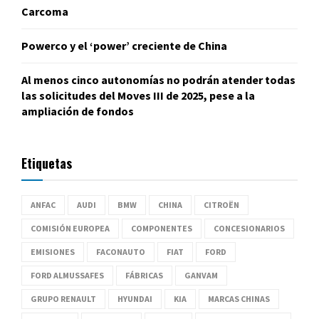
Carcoma
Powerco y el ‘power’ creciente de China
Al menos cinco autonomías no podrán atender todas
las solicitudes del Moves III de 2025, pese a la
ampliación de fondos
Etiquetas
ANFAC
AUDI
BMW
CHINA
CITROËN
COMISIÓN EUROPEA
COMPONENTES
CONCESIONARIOS
EMISIONES
FACONAUTO
FIAT
FORD
FORD ALMUSSAFES
FÁBRICAS
GANVAM
GRUPO RENAULT
HYUNDAI
KIA
MARCAS CHINAS