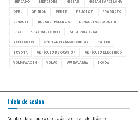
MERCADO
MERCEDES
NISSAN
NISSAN BARCELONA
OPEL
OPINIÓN
PERTE
PEUGEOT
PRODUCTO
RENAULT
RENAULT PALENCIA
RENAULT VALLADOLID
SEAT
SEAT MARTORELL
SEGURIDAD VIAL
STELLANTIS
STELLANTIS FIGUERUELAS
TALLER
TOYOTA
VEHÍCULO DE OCASIÓN
VEHÍCULO ELÉCTRICO
VOLKSWAGEN
VOLVO
VW NAVARRA
ŠKODA
Inicio de sesión
Nombre de usuario o dirección de correo electrónico