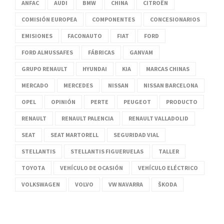
ANFAC
AUDI
BMW
CHINA
CITROËN
COMISIÓN EUROPEA
COMPONENTES
CONCESIONARIOS
EMISIONES
FACONAUTO
FIAT
FORD
FORD ALMUSSAFES
FÁBRICAS
GANVAM
GRUPO RENAULT
HYUNDAI
KIA
MARCAS CHINAS
MERCADO
MERCEDES
NISSAN
NISSAN BARCELONA
OPEL
OPINIÓN
PERTE
PEUGEOT
PRODUCTO
RENAULT
RENAULT PALENCIA
RENAULT VALLADOLID
SEAT
SEAT MARTORELL
SEGURIDAD VIAL
STELLANTIS
STELLANTIS FIGUERUELAS
TALLER
TOYOTA
VEHÍCULO DE OCASIÓN
VEHÍCULO ELÉCTRICO
VOLKSWAGEN
VOLVO
VW NAVARRA
ŠKODA