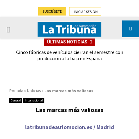
SUSCRÍBETE
INICIAR SESIÓN
PRIMARY
ÚLTIMAS NOTICIAS
MENU
 las
Cinco fábricas de vehículos cierran el semestre con
G
ión
producción a la baja en España
Portada
»
Noticias
»
Las marcas más valiosas
General
Internacional
Las marcas más valiosas
latribunadeautomocion.es / Madrid