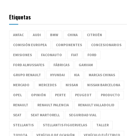
Etiquetas
ANFAC
AUDI
BMW
CHINA
CITROËN
COMISIÓN EUROPEA
COMPONENTES
CONCESIONARIOS
EMISIONES
FACONAUTO
FIAT
FORD
FORD ALMUSSAFES
FÁBRICAS
GANVAM
GRUPO RENAULT
HYUNDAI
KIA
MARCAS CHINAS
MERCADO
MERCEDES
NISSAN
NISSAN BARCELONA
OPEL
OPINIÓN
PERTE
PEUGEOT
PRODUCTO
RENAULT
RENAULT PALENCIA
RENAULT VALLADOLID
SEAT
SEAT MARTORELL
SEGURIDAD VIAL
STELLANTIS
STELLANTIS FIGUERUELAS
TALLER
TOYOTA
VEHÍCULO DE OCASIÓN
VEHÍCULO ELÉCTRICO