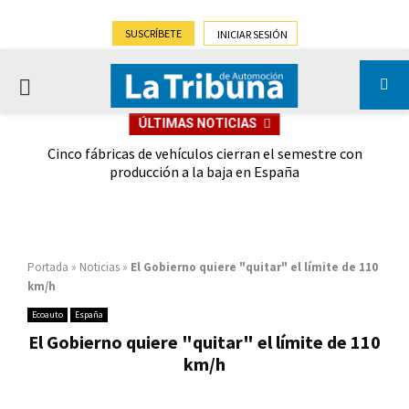
SUSCRÍBETE
INICIAR SESIÓN
PRIMARY
ÚLTIMAS NOTICIAS
MENU
 las
Cinco fábricas de vehículos cierran el semestre con
G
ión
producción a la baja en España
Portada
»
Noticias
»
El Gobierno quiere "quitar" el límite de 110
km/h
Ecoauto
España
El Gobierno quiere "quitar" el límite de 110
km/h