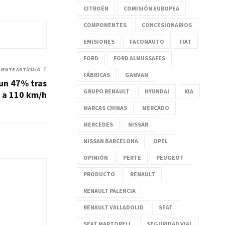
CITROËN
COMISIÓN EUROPEA
COMPONENTES
CONCESIONARIOS
EMISIONES
FACONAUTO
FIAT
FORD
FORD ALMUSSAFES
UIENTE ARTÍCULO
FÁBRICAS
GANVAM
un 47% tras
GRUPO RENAULT
HYUNDAI
KIA
 a 110 km/h
MARCAS CHINAS
MERCADO
MERCEDES
NISSAN
NISSAN BARCELONA
OPEL
OPINIÓN
PERTE
PEUGEOT
PRODUCTO
RENAULT
RENAULT PALENCIA
RENAULT VALLADOLID
SEAT
SEAT MARTORELL
SEGURIDAD VIAL