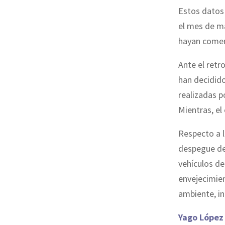
Estos datos 
el mes de m
hayan comer
Ante el retr
han decidido
realizadas p
Mientras, el
Respecto a l
despegue de 
vehículos de
envejecimien
ambiente, i
Yago López