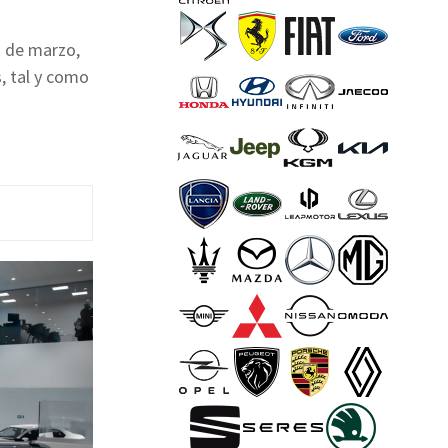
s de marzo,
, tal y como