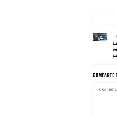
La
ve
c
COMPARTE T