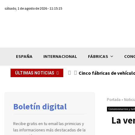
sábado, 1 de agosto de 2026 - 11:15:15
ESPAÑA
INTERNACIONAL
FÁBRICAS
CONC
n de...
Cinco fábricas de vehícul
ÚLTIMAS NOTICIAS
Portada
»
Notici
Boletín digital
Concesionarios y tal
La ve
Recibe gratis en tu email las primicias y
las informaciones más destacadas de la