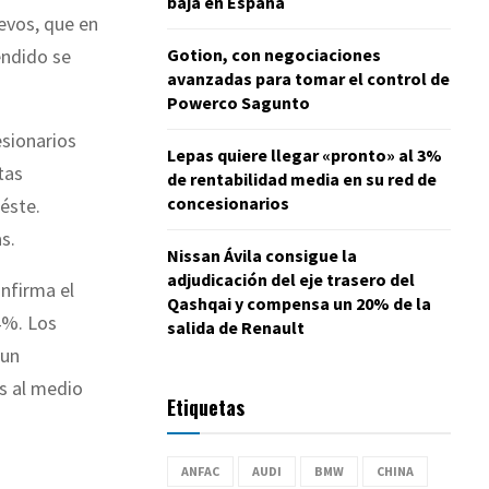
baja en España
evos, que en
Gotion, con negociaciones
endido se
avanzadas para tomar el control de
Powerco Sagunto
esionarios
Lepas quiere llegar «pronto» al 3%
tas
de rentabilidad media en su red de
concesionarios
éste.
s.
Nissan Ávila consigue la
adjudicación del eje trasero del
onfirma el
Qashqai y compensa un 20% de la
4%. Los
salida de Renault
 un
s al medio
Etiquetas
ANFAC
AUDI
BMW
CHINA