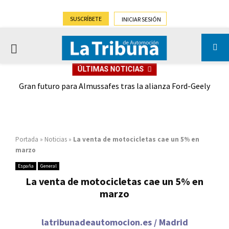
SUSCRÍBETE
INICIAR SESIÓN
PRIMARY
ÚLTIMAS NOTICIAS
MENU
,9%)
Gran futuro para Almussafes tras la alianza Ford-Geely
Portada
»
Noticias
»
La venta de motocicletas cae un 5% en
marzo
España
General
La venta de motocicletas cae un 5% en
marzo
latribunadeautomocion.es / Madrid