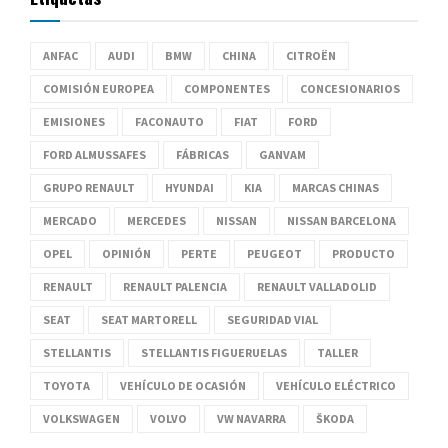
ANFAC
AUDI
BMW
CHINA
CITROËN
COMISIÓN EUROPEA
COMPONENTES
CONCESIONARIOS
EMISIONES
FACONAUTO
FIAT
FORD
FORD ALMUSSAFES
FÁBRICAS
GANVAM
GRUPO RENAULT
HYUNDAI
KIA
MARCAS CHINAS
MERCADO
MERCEDES
NISSAN
NISSAN BARCELONA
OPEL
OPINIÓN
PERTE
PEUGEOT
PRODUCTO
RENAULT
RENAULT PALENCIA
RENAULT VALLADOLID
SEAT
SEAT MARTORELL
SEGURIDAD VIAL
STELLANTIS
STELLANTIS FIGUERUELAS
TALLER
TOYOTA
VEHÍCULO DE OCASIÓN
VEHÍCULO ELÉCTRICO
VOLKSWAGEN
VOLVO
VW NAVARRA
ŠKODA