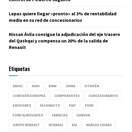
Lepas quiere llegar «pronto» al 3% de rentabilidad
media en su red de concesionarios
Nissan Ávila consigue la adjudicación del eje trasero
del Qashqai y compensa un 20% de la salida de
Renault
Etiquetas
ANFAC
AUDI
BMW
CHINA
CITROËN
COMISIÓN EUROPEA
COMPONENTES
CONCESIONARIOS
EMISIONES
FACONAUTO
FIAT
FORD
FORD ALMUSSAFES
FÁBRICAS
GANVAM
GRUPO RENAULT
HYUNDAI
KIA
MARCAS CHINAS