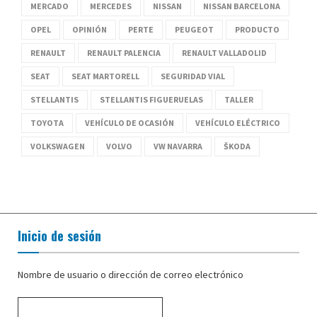
MERCADO
MERCEDES
NISSAN
NISSAN BARCELONA
OPEL
OPINIÓN
PERTE
PEUGEOT
PRODUCTO
RENAULT
RENAULT PALENCIA
RENAULT VALLADOLID
SEAT
SEAT MARTORELL
SEGURIDAD VIAL
STELLANTIS
STELLANTIS FIGUERUELAS
TALLER
TOYOTA
VEHÍCULO DE OCASIÓN
VEHÍCULO ELÉCTRICO
VOLKSWAGEN
VOLVO
VW NAVARRA
ŠKODA
Inicio de sesión
Nombre de usuario o dirección de correo electrónico