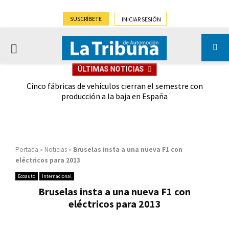
SUSCRÍBETE
INICIAR SESIÓN
PRIMARY
ÚLTIMAS NOTICIAS
MENU
 las
Cinco fábricas de vehículos cierran el semestre con
G
ión
producción a la baja en España
Portada
»
Noticias
»
Bruselas insta a una nueva F1 con
eléctricos para 2013
Ecoauto
Internacional
Bruselas insta a una nueva F1 con
eléctricos para 2013