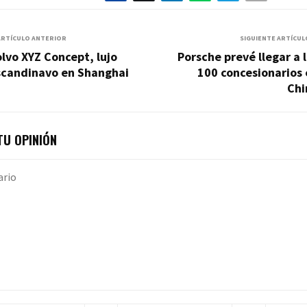
ARTÍCULO ANTERIOR
SIGUIENTE ARTÍCUL
lvo XYZ Concept, lujo
Porsche prevé llegar a 
scandinavo en Shanghai
100 concesionarios
Chi
U OPINIÓN