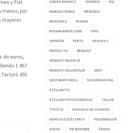
meo y Fiat
GRUPO RENAULT
HYUNDAI
KIA
5% menos, por
MARCAS CHINAS
MERCADO
as mayores
MERCEDES
NISSAN
NISSAN BARCELONA
OPEL
OPINIÓN
PERTE
PEUGEOT
PRODUCTO
RENAULT
s de euros,
RENAULT PALENCIA
diendo 1.467
RENAULT VALLADOLID
SEAT
, facturó 491
SEAT MARTORELL
SEGURIDAD VIAL
STELLANTIS
STELLANTIS FIGUERUELAS
TALLER
TOYOTA
VEHÍCULO DE OCASIÓN
VEHÍCULO ELÉCTRICO
VOLKSWAGEN
VOLVO
VW NAVARRA
ŠKODA