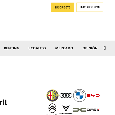
INICIAR SESIÓN
SUSCRÍBETE
RENTING
ECOAUTO
MERCADO
OPINIÓN
Salir
ril