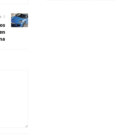
O
los
 en
na