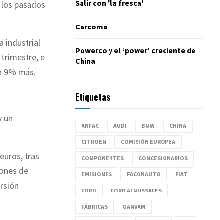
Salir con 'la fresca'
 los pasados
Carcoma
 industrial
Powerco y el ‘power’ creciente de
 trimestre, e
China
un 9% más.
Etiquetas
y un
ANFAC
AUDI
BMW
CHINA
CITROËN
COMISIÓN EUROPEA
euros, tras
COMPONENTES
CONCESIONARIOS
lones de
EMISIONES
FACONAUTO
FIAT
ersión
FORD
FORD ALMUSSAFES
FÁBRICAS
GANVAM