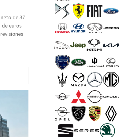
o neto de 37
s de euros
previsiones