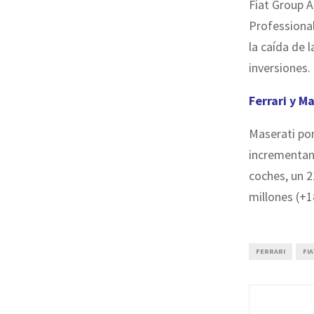
Fiat Group A
Professional
la caída de 
inversiones.
Ferrari y M
Maserati por
incrementand
coches, un 2
millones (+1
FERRARI
FIA