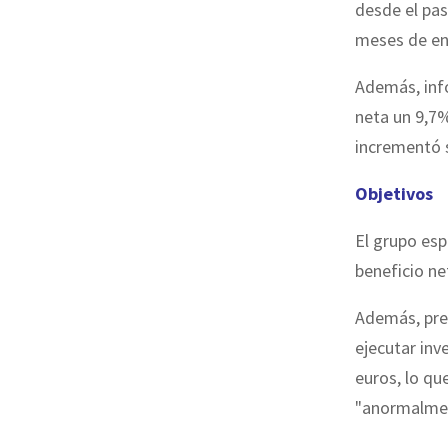
desde el pas
meses de en
Además, info
neta un 9,7%
incrementó s
Objetivos
El grupo esp
beneficio ne
Además, prev
ejecutar inv
euros, lo qu
"anormalmen