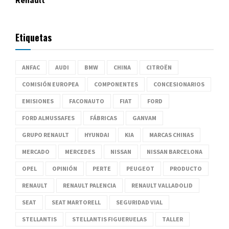
Renault
Etiquetas
ANFAC
AUDI
BMW
CHINA
CITROËN
COMISIÓN EUROPEA
COMPONENTES
CONCESIONARIOS
EMISIONES
FACONAUTO
FIAT
FORD
FORD ALMUSSAFES
FÁBRICAS
GANVAM
GRUPO RENAULT
HYUNDAI
KIA
MARCAS CHINAS
MERCADO
MERCEDES
NISSAN
NISSAN BARCELONA
OPEL
OPINIÓN
PERTE
PEUGEOT
PRODUCTO
RENAULT
RENAULT PALENCIA
RENAULT VALLADOLID
SEAT
SEAT MARTORELL
SEGURIDAD VIAL
STELLANTIS
STELLANTIS FIGUERUELAS
TALLER