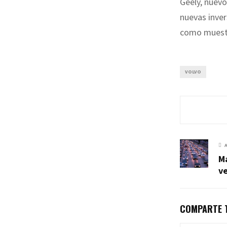
Geely, nuevo
nuevas inver
como muestr
VOLVO
Má
ve
COMPARTE T