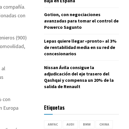
baja en España
la compañía.
Gotion, con negociaciones
cionadas con
avanzadas para tomar el control de
Powerco Sagunto
enieros (900)
Lepas quiere llegar «pronto» al 3%
omovilidad,
de rentabilidad media en su red de
concesionarios
Nissan Ávila consigue la
 al
adjudicación del eje trasero del
us
Qashqai y compensa un 20% de la
salida de Renault
% con
Etiquetas
en Europa
ANFAC
AUDI
BMW
CHINA