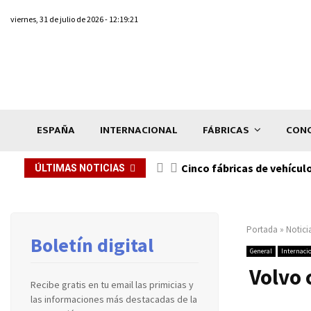
viernes, 31 de julio de 2026 - 12:19:21
ESPAÑA
INTERNACIONAL
FÁBRICAS
CONC
n de...
Cinco fábricas de vehícul
ÚLTIMAS NOTICIAS
Portada
»
Notici
Boletín digital
General
Internaci
Volvo 
Recibe gratis en tu email las primicias y
las informaciones más destacadas de la