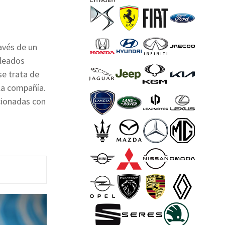
avés de un
pleados
se trata de
la compañía.
cionadas con