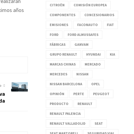
realizarán
CITROËN
COMISIÓN EUROPEA
óximos años
COMPONENTES
CONCESIONARIOS
EMISIONES
FACONAUTO
FIAT
FORD
FORD ALMUSSAFES
FÁBRICAS
GANVAM
GRUPO RENAULT
HYUNDAI
KIA
MARCAS CHINAS
MERCADO
MERCEDES
NISSAN
NISSAN BARCELONA
OPEL
O
eva
OPINIÓN
PERTE
PEUGEOT
da
PRODUCTO
RENAULT
RENAULT PALENCIA
RENAULT VALLADOLID
SEAT
SEAT MARTORELL
SEGURIDAD VIAL