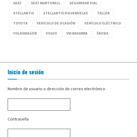
SEAT
SEAT MARTORELL
SEGURIDAD VIAL
STELLANTIS
STELLANTIS FIGUERUELAS
TALLER
TOYOTA
VEHÍCULO DE OCASIÓN
VEHÍCULO ELÉCTRICO
VOLKSWAGEN
VOLVO
VW NAVARRA
ŠKODA
Inicio de sesión
Nombre de usuario o dirección de correo electrónico
Contraseña