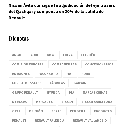
Nissan Ávila consigue la adjudicación del eje trasero
del Qashqai y compensa un 20% de la salida de
Renault
Etiquetas
ANFAC
AUDI
BMW
CHINA
CITROËN
COMISIÓN EUROPEA
COMPONENTES
CONCESIONARIOS
EMISIONES
FACONAUTO
FIAT
FORD
FORD ALMUSSAFES
FÁBRICAS
GANVAM
GRUPO RENAULT
HYUNDAI
KIA
MARCAS CHINAS
MERCADO
MERCEDES
NISSAN
NISSAN BARCELONA
OPEL
OPINIÓN
PERTE
PEUGEOT
PRODUCTO
RENAULT
RENAULT PALENCIA
RENAULT VALLADOLID