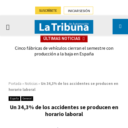
SUSCRÍBETE
INICIAR SESIÓN
PRIMARY
ÚLTIMAS NOTICIAS
MENU
 las
Cinco fábricas de vehículos cierran el semestre con
G
ión
producción a la baja en España
Portada
»
Noticias
»
Un 34,3% de los accidentes se producen en
horario laboral
España
General
Un 34,3% de los accidentes se producen en
horario laboral