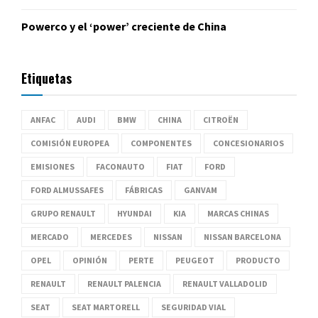
Powerco y el ‘power’ creciente de China
Etiquetas
ANFAC
AUDI
BMW
CHINA
CITROËN
COMISIÓN EUROPEA
COMPONENTES
CONCESIONARIOS
EMISIONES
FACONAUTO
FIAT
FORD
FORD ALMUSSAFES
FÁBRICAS
GANVAM
GRUPO RENAULT
HYUNDAI
KIA
MARCAS CHINAS
MERCADO
MERCEDES
NISSAN
NISSAN BARCELONA
OPEL
OPINIÓN
PERTE
PEUGEOT
PRODUCTO
RENAULT
RENAULT PALENCIA
RENAULT VALLADOLID
SEAT
SEAT MARTORELL
SEGURIDAD VIAL