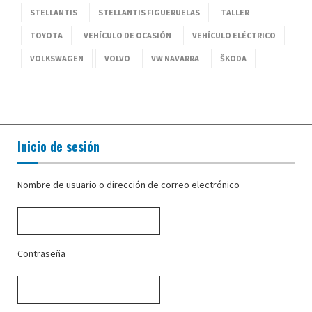
STELLANTIS
STELLANTIS FIGUERUELAS
TALLER
TOYOTA
VEHÍCULO DE OCASIÓN
VEHÍCULO ELÉCTRICO
VOLKSWAGEN
VOLVO
VW NAVARRA
ŠKODA
Inicio de sesión
Nombre de usuario o dirección de correo electrónico
Contraseña