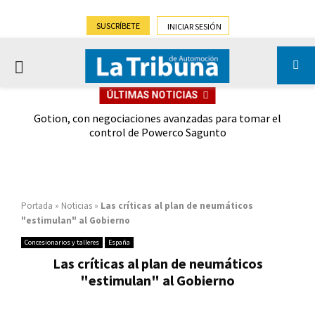
SUSCRÍBETE
INICIAR SESIÓN
PRIMARY
ÚLTIMAS NOTICIAS
MENU
on
Gotion, con negociaciones avanzadas para tomar el
Lepa
control de Powerco Sagunto
Portada
»
Noticias
»
Las críticas al plan de neumáticos
"estimulan" al Gobierno
Concesionarios y talleres
España
Las críticas al plan de neumáticos
"estimulan" al Gobierno