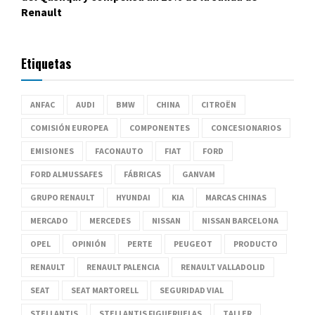
Renault
Etiquetas
ANFAC
AUDI
BMW
CHINA
CITROËN
COMISIÓN EUROPEA
COMPONENTES
CONCESIONARIOS
EMISIONES
FACONAUTO
FIAT
FORD
FORD ALMUSSAFES
FÁBRICAS
GANVAM
GRUPO RENAULT
HYUNDAI
KIA
MARCAS CHINAS
MERCADO
MERCEDES
NISSAN
NISSAN BARCELONA
OPEL
OPINIÓN
PERTE
PEUGEOT
PRODUCTO
RENAULT
RENAULT PALENCIA
RENAULT VALLADOLID
SEAT
SEAT MARTORELL
SEGURIDAD VIAL
STELLANTIS
STELLANTIS FIGUERUELAS
TALLER