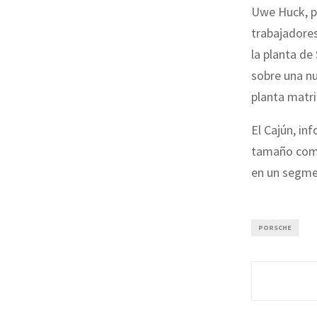
Uwe Huck, pr
trabajadores
la planta de
sobre una nu
planta matri
El Cajún, in
tamaño comp
en un segme
PORSCHE