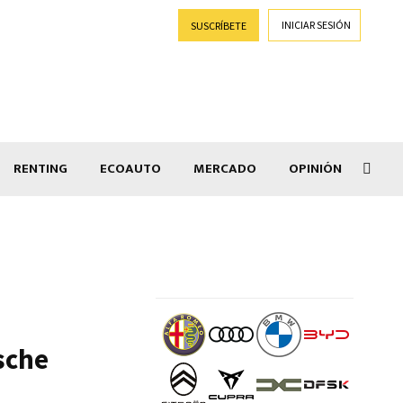
INICIAR SESIÓN
SUSCRÍBETE
RENTING
ECOAUTO
MERCADO
OPINIÓN
Goti
sche