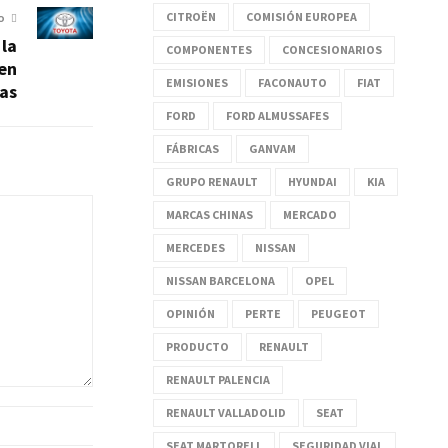
CITROËN
COMISIÓN EUROPEA
O
 la
COMPONENTES
CONCESIONARIOS
 en
EMISIONES
FACONAUTO
FIAT
las
FORD
FORD ALMUSSAFES
FÁBRICAS
GANVAM
GRUPO RENAULT
HYUNDAI
KIA
MARCAS CHINAS
MERCADO
MERCEDES
NISSAN
NISSAN BARCELONA
OPEL
OPINIÓN
PERTE
PEUGEOT
PRODUCTO
RENAULT
RENAULT PALENCIA
RENAULT VALLADOLID
SEAT
SEAT MARTORELL
SEGURIDAD VIAL