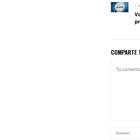
V
p
COMPARTE T