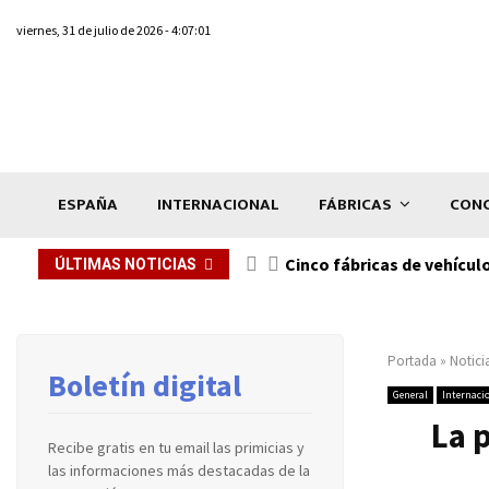
viernes, 31 de julio de 2026 - 4:07:01
ESPAÑA
INTERNACIONAL
FÁBRICAS
CONC
n de...
Cinco fábricas de vehícul
ÚLTIMAS NOTICIAS
Portada
»
Notici
Boletín digital
General
Internaci
La 
Recibe gratis en tu email las primicias y
las informaciones más destacadas de la