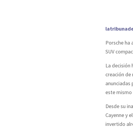
latribunad
Porsche ha a
SUV compacto
La decisión 
creación de 
anunciadas p
este mismo 
Desde su ina
Cayenne y el
invertido al