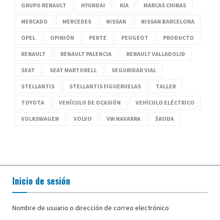
GRUPO RENAULT
HYUNDAI
KIA
MARCAS CHINAS
MERCADO
MERCEDES
NISSAN
NISSAN BARCELONA
OPEL
OPINIÓN
PERTE
PEUGEOT
PRODUCTO
RENAULT
RENAULT PALENCIA
RENAULT VALLADOLID
SEAT
SEAT MARTORELL
SEGURIDAD VIAL
STELLANTIS
STELLANTIS FIGUERUELAS
TALLER
TOYOTA
VEHÍCULO DE OCASIÓN
VEHÍCULO ELÉCTRICO
VOLKSWAGEN
VOLVO
VW NAVARRA
ŠKODA
Inicio de sesión
Nombre de usuario o dirección de correo electrónico