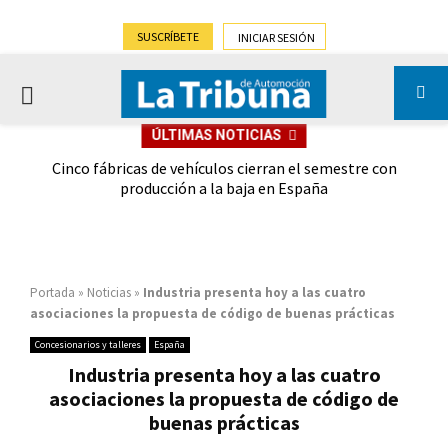
SUSCRÍBETE
INICIAR SESIÓN
PRIMARY
ÚLTIMAS NOTICIAS
MENU
 las
Cinco fábricas de vehículos cierran el semestre con
G
ión
producción a la baja en España
Portada
»
Noticias
»
Industria presenta hoy a las cuatro
asociaciones la propuesta de código de buenas prácticas
Concesionarios y talleres
España
Industria presenta hoy a las cuatro
asociaciones la propuesta de código de
buenas prácticas