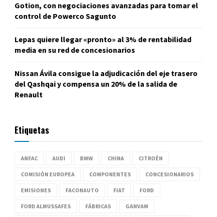
Gotion, con negociaciones avanzadas para tomar el
control de Powerco Sagunto
Lepas quiere llegar «pronto» al 3% de rentabilidad
media en su red de concesionarios
Nissan Ávila consigue la adjudicación del eje trasero
del Qashqai y compensa un 20% de la salida de
Renault
Etiquetas
ANFAC
AUDI
BMW
CHINA
CITROËN
COMISIÓN EUROPEA
COMPONENTES
CONCESIONARIOS
EMISIONES
FACONAUTO
FIAT
FORD
FORD ALMUSSAFES
FÁBRICAS
GANVAM