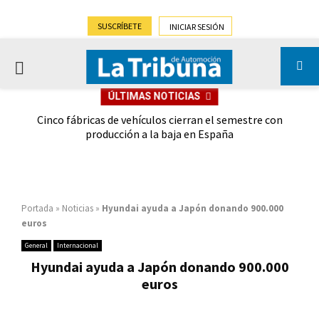
SUSCRÍBETE
INICIAR SESIÓN
PRIMARY
ÚLTIMAS NOTICIAS
MENU
 las
Cinco fábricas de vehículos cierran el semestre con
G
ión
producción a la baja en España
Portada
»
Noticias
»
Hyundai ayuda a Japón donando 900.000
euros
General
Internacional
Hyundai ayuda a Japón donando 900.000
euros