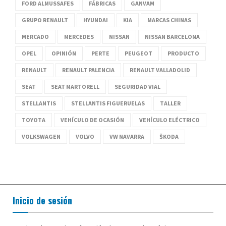
FORD ALMUSSAFES
FÁBRICAS
GANVAM
GRUPO RENAULT
HYUNDAI
KIA
MARCAS CHINAS
MERCADO
MERCEDES
NISSAN
NISSAN BARCELONA
OPEL
OPINIÓN
PERTE
PEUGEOT
PRODUCTO
RENAULT
RENAULT PALENCIA
RENAULT VALLADOLID
SEAT
SEAT MARTORELL
SEGURIDAD VIAL
STELLANTIS
STELLANTIS FIGUERUELAS
TALLER
TOYOTA
VEHÍCULO DE OCASIÓN
VEHÍCULO ELÉCTRICO
VOLKSWAGEN
VOLVO
VW NAVARRA
ŠKODA
Inicio de sesión